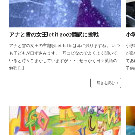
アナと雪の女王let it goの翻訳に挑戦
小
アナと雪の女王の主題歌Let It Goは耳に残りますね。 いつ
小学
も子どもが口ずさみます。 耳コピなのでよくよく聞いて
が良
いると時々ごまかしていますが・・ せっかく日々英語の
てあ
勉強 […]
子供
続きを読む