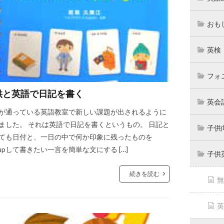
おも
英検
フォ
供と英語で日記を書く
英会
が通っている英語教室で新しい課題が出されるように
ました。 それは英語で日記を書くというもの。 日記と
子供
ても日付と、一日の中で何か印象に残ったものを
ckupして書きたい一言を簡単な文にする […]
子供
続きを読む
無
英