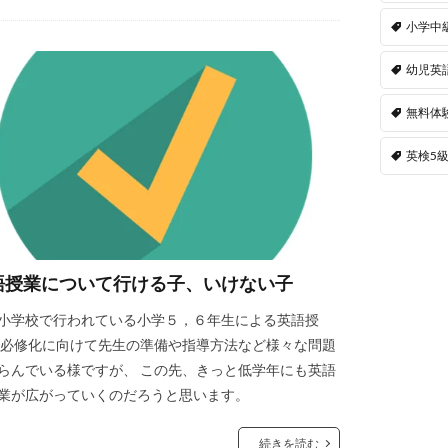
小学中
幼児英
無料体
英検5
語授業について行ける子、いけない子
小学校で行われている小学５，６年生による英語授
 必修化に向けて先生の準備や指導方法など様々な問題
らんでいる様ですが、 この先、きっと低学年にも英語
業が広がっていくのだろうと思います。
続きを読む