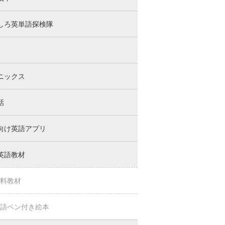
しろ英単語探検隊
ニックス
話
向け英語アプリ
英語教材
料教材
語ペン付き絵本