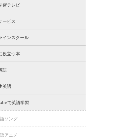
学習テレビ
サービス
ラインスクール
に役立つ本
英語
生英語
Tubeで英語学習
語ソング
語アニメ