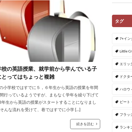
タグ
7+イ
Little Cr
エリッ
学校の英語授業、就学前から学んでいる子
にとってはちょっと複雑
ドクタ
の小学校ではすでに５，６年生から英語の授業を年間
ハロウ
時間行っているようですが、まもなく学年を繰り下げて
ピート
3年生から英語の授業がスタートすることになりまし
 そんな流れを受けて、巷ではすでに小学 […]
フラッ
続きを読む
ランキ