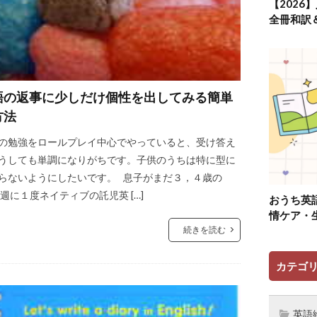
【2026
全冊和訳
語の返事に少しだけ個性を出してみる簡単
方法
の勉強をロールプレイ中心でやっていると、受け答え
うしても単調になりがちです。子供のうちは特に型に
らないようにしたいです。 息子がまだ３，４歳の
 週に１度ネイティブの託児英 […]
おうち英
情ケア・
続きを読む
カテゴ
英語