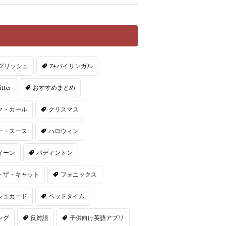
ングリッシュ
7+バイリンガル
itter
おすすめまとめ
ク・カール
クリスマス
ー・スース
ハロウィン
ィーン
パディントン
・ザ・キャット
フォニックス
シュカード
ベッドタイム
ング
反対語
子供向け英語アプリ