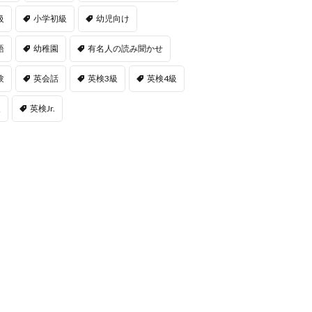
級
小学初級
幼児向け
語
幼稚園
有名人の読み聞かせ
験
英会話
英検3級
英検4級
級
英検Jr.