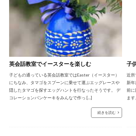
英会話教室でイースターを楽しむ
子
子どもの通っている英会話教室ではEaster（イースター）
近所
にちなみ、タマゴをスプーンに乗せて運ぶエッグレースや
新年
隠したタマゴを探すエッグハントを行なったそうです。 デ
前に
コレーションパンケーキをみんなで作っ […]
ます
続きを読む