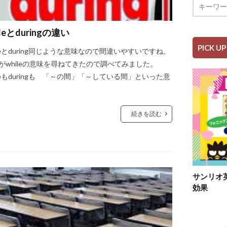
ileとduringの違い
PICK UP
ileとduring同じような意味なので間違いやすいですね。
がwhileの意味を尋ねてきたので調べてみました。
ileもduringも 「～の間」「～している間」といった意
続きを読む
サンリオ
効果