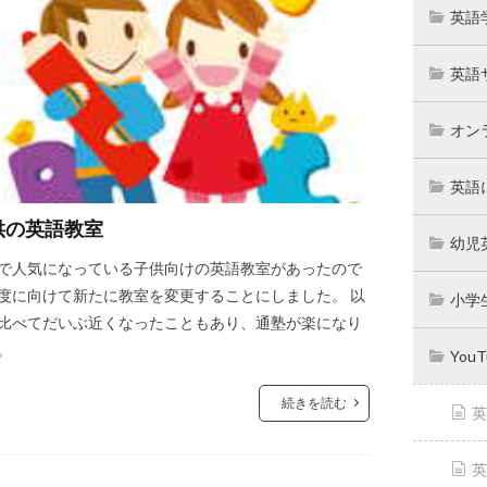
英語
英語
オン
英語
供の英語教室
幼児
で人気になっている子供向けの英語教室があったので
度に向けて新たに教室を変更することにしました。 以
小学
比べてだいぶ近くなったこともあり、通塾が楽になり
。
You
続きを読む
英
英