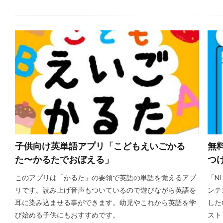
子供向け英単語アプリ「こどもえいごかる
無
た〜かるたでおぼえる」
つけ
このアプリは「かるた」の要領で英語の単語を覚えるアプ
「N
リです。読み上げ音声もついているので遊びながら英語を
ンテ
耳に染み込ませる事ができます。幼児やこれから英語を学
した
び始める子供にもおすすめです。
スト