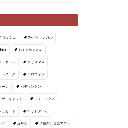
ングリッシュ
7+バイリンガル
itter
おすすめまとめ
ク・カール
クリスマス
ー・スース
ハロウィン
ィーン
パディントン
・ザ・キャット
フォニックス
シュカード
ベッドタイム
ング
反対語
子供向け英語アプリ