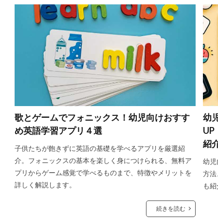
歌とゲームでフォニックス！幼児向けおすす
幼
め英語学習アプリ４選
U
紹
子供たちが飽きずに英語の基礎を学べるアプリを厳選紹
介。フォニックスの基本を楽しく身につけられる、無料ア
幼児
プリからゲーム感覚で学べるものまで、特徴やメリットを
方法
詳しく解説します。
も紹
続きを読む