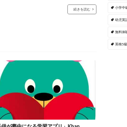
小学中
続きを読む
幼児英
無料体
英検5
子供が夢中になる学習アプリ」Khan