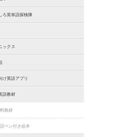
しろ英単語探検隊
ニックス
話
向け英語アプリ
英語教材
料教材
語ペン付き絵本