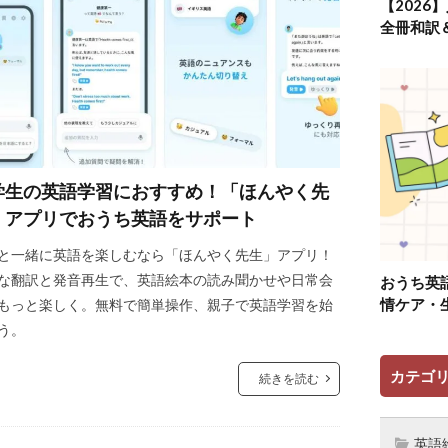
【2026
全冊和訳
学生の英語学習におすすめ！「ほんやく先
」アプリでおうち英語をサポート
と一緒に英語を楽しむなら「ほんやく先生」アプリ！
な翻訳と発音再生で、英語絵本の読み聞かせや日常会
おうち英
情ケア・
もっと楽しく。無料で簡単操作、親子で英語学習を始
う。
カテゴ
続きを読む
英語