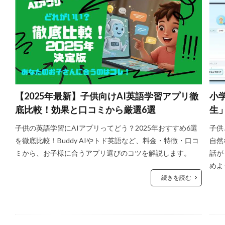
【2025年最新】子供向けAI英語学習アプリ徹
小
底比較！効果と口コミから厳選6選
生
子供の英語学習にAIアプリってどう？2025年おすすめ6選
子供
を徹底比較！Buddy AIやトド英語など、料金・特徴・口コ
自然
ミから、お子様に合うアプリ選びのコツを解説します。
話が
めよ
続きを読む