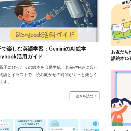
で楽しむ英語学習：GeminiのAI絵本
お友だち
orybook活用ガイド
語絵本1
が親子にぴったりの絵本を自動生成。名前や好みに合わ
物語とイラストで、読み聞かせの時間がぐっと楽しく
ます。
続きを読む