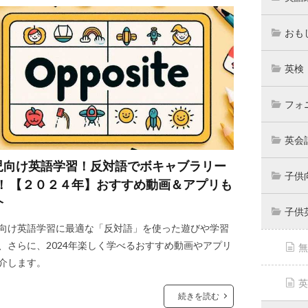
おも
英検
フォ
英会
児向け英語学習！反対語でボキャブラリー
子供
P！ 【２０２４年】おすすめ動画＆アプリも
介
子供
向け英語学習に最適な「反対語」を使った遊びや学習
、さらに、2024年楽しく学べるおすすめ動画やアプリ
無
介します。
英
続きを読む