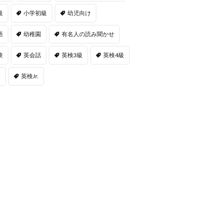
級
小学初級
幼児向け
語
幼稚園
有名人の読み聞かせ
験
英会話
英検3級
英検4級
級
英検Jr.