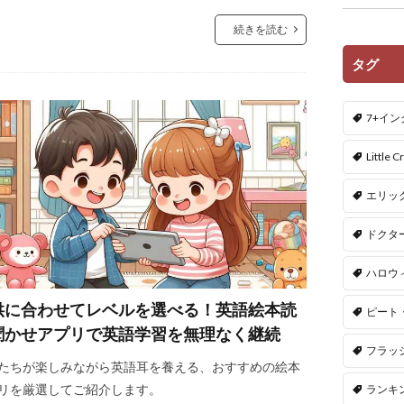
続きを読む
タグ
7+イ
Little Cr
エリッ
ドクタ
ハロウ
供に合わせてレベルを選べる！英語絵本読
ピート
聞かせアプリで英語学習を無理なく継続
フラッ
たちが楽しみながら英語耳を養える、おすすめの絵本
リを厳選してご紹介します。
ランキ