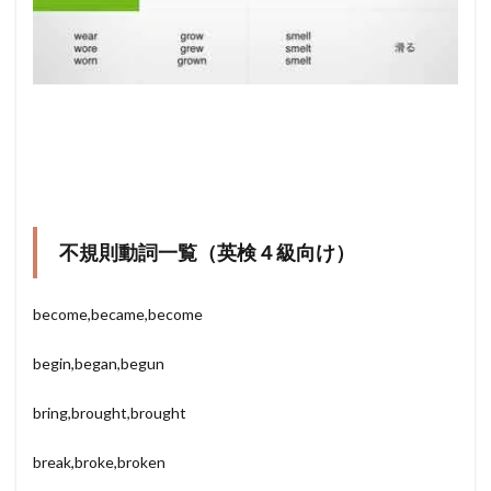
不規則動詞一覧（英検４級向け）
become,became,become
begin,began,begun
bring,brought,brought
break,broke,broken