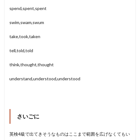
spend,spent,spent
swim,swam,swum
take,took,taken
tell,told,told
think,thought,thought
understand,understood,understood
さいごに
英検4級で出てきそうなものはここまで範囲を広げなくてもい