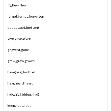
fly,flew,flew
forget,forgot,forgotten
get,got,got,(gotten)
give,gave,given
go,went,gone
grow,grew,grown
have(has),had,had
hear,heard,heard
hide,hid,hidden, (hid)
keep,kept,kept