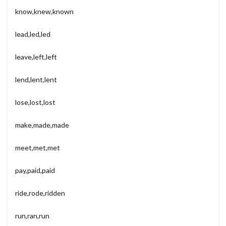
know,knew,known
lead,led,led
leave,left,left
lend,lent,lent
lose,lost,lost
make,made,made
meet,met,met
pay,paid,paid
ride,rode,ridden
run,ran,run