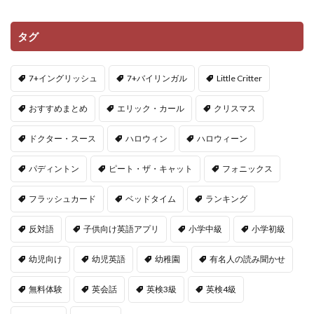
タグ
7+イングリッシュ
7+バイリンガル
Little Critter
おすすめまとめ
エリック・カール
クリスマス
ドクター・スース
ハロウィン
ハロウィーン
パディントン
ピート・ザ・キャット
フォニックス
フラッシュカード
ベッドタイム
ランキング
反対語
子供向け英語アプリ
小学中級
小学初級
幼児向け
幼児英語
幼稚園
有名人の読み聞かせ
無料体験
英会話
英検3級
英検4級