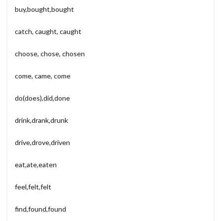
buy,bought,bought
catch, caught, caught
choose, chose, chosen
come, came, come
do(does),did,done
drink,drank,drunk
drive,drove,driven
eat,ate,eaten
feel,felt,felt
find,found,found