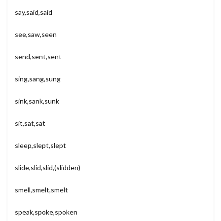
say,said,said
see,saw,seen
send,sent,sent
sing,sang,sung
sink,sank,sunk
sit,sat,sat
sleep,slept,slept
slide,slid,slid,(slidden)
smell,smelt,smelt
speak,spoke,spoken