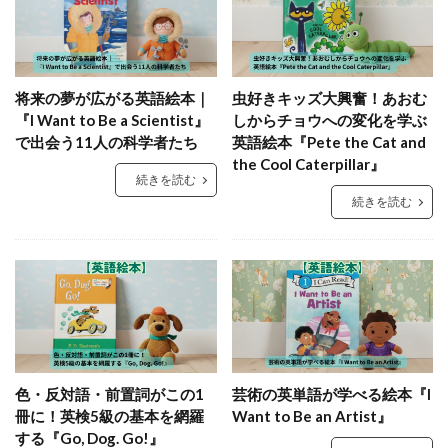
将来の夢が広がる英語絵本｜
虫好きキッズ大興奮！あおむ
『I Want to Be a Scientist』
しからチョウへの変化を学ぶ
で出会う11人の科学者たち
英語絵本『Pete the Cat and
the Cool Caterpillar』
続きを読む
続きを読む
色・反対語・前置詞がこの1
芸術の英単語が学べる絵本『I
冊に！英検5級の基本を網羅
Want to Be an Artist』
する『Go, Dog. Go!』