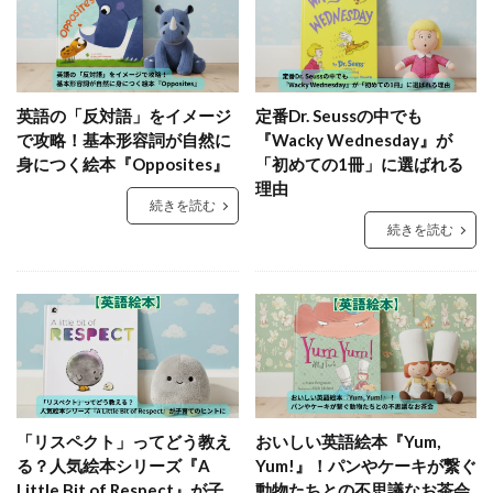
英語の「反対語」をイメージ
定番Dr. Seussの中でも
で攻略！基本形容詞が自然に
『Wacky Wednesday』が
身につく絵本『Opposites』
「初めての1冊」に選ばれる
理由
続きを読む
続きを読む
「リスペクト」ってどう教え
おいしい英語絵本『Yum,
る？人気絵本シリーズ『A
Yum!』！パンやケーキが繋ぐ
Little Bit of Respect』が子
動物たちとの不思議なお茶会