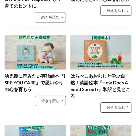
育てのヒントに
続きを読む
続きを読む
幼児期に読みたい英語絵本『I
はらぺこあおむしと学ぶ自
SEE YOU CARE』で思いやり
然！英語絵本『How Does A
の心を育もう
Seed Sprout?』和訳と見どこ
ろ
続きを読む
続きを読む