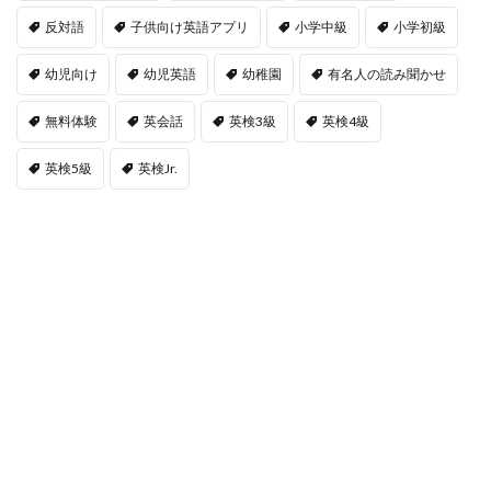
反対語
子供向け英語アプリ
小学中級
小学初級
幼児向け
幼児英語
幼稚園
有名人の読み聞かせ
無料体験
英会話
英検3級
英検4級
英検5級
英検Jr.