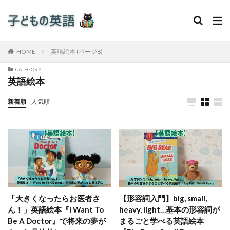
HOME
英語絵本 (ページ6)
CATEGORY
英語絵本
新着順
人気順
「大きくなったらお医者さ
【形容詞入門】big, small,
ん！」英語絵本『I Want To
heavy, light…基本の形容詞が
Be A Doctor』で将来の夢が
まるごと学べる英語絵本