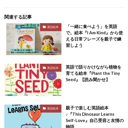
関連する記事
「一緒に食べよう」を英語
英語絵本
で。絵本『I Am Kind』から使
える日常フレーズを親子で練
習しよう
英語で語りかけながら植物を
英語絵本
育てる絵本『Plant the Tiny
Seed』【読み聞かせ】
親子で楽しむ英語絵本
英語絵本
♪『This Dinosaur Learns
Self-Love』自己受容と友情の
物語