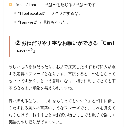
I feel ~ / I am ~ → 私は〜を感じる / 私は〜です
“I feel excited.” → ワクワクするな。
“I am wet.” → 濡れちゃった。
② おねだりや丁寧なお願いができる「Can I
have ~?」
欲しいものをねだったり、お店で注文したりする時に大活躍
する定番のフレーズとなります。直訳すると「〜をもらって
もいいですか？」という意味になり、相手に対してとても丁
寧で心地よい印象を与えられますね。
言い換えるなら、「これをもらってもいい？」と相手に優し
くたずねる魔法の言葉のようなフレーズです。これを覚えて
おくだけで、おままごとやお買い物ごっこでも親子で楽しく
英語のやり取りができますよ。