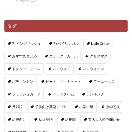
英語アニメ
タグ
7+イングリッシュ
7+バイリンガル
Little Critter
おすすめまとめ
エリック・カール
クリスマス
ドクター・スース
ハロウィン
ハロウィーン
パディントン
ピート・ザ・キャット
フォニックス
フラッシュカード
ベッドタイム
ランキング
反対語
子供向け英語アプリ
小学中級
小学初級
幼児向け
幼児英語
幼稚園
有名人の読み聞かせ