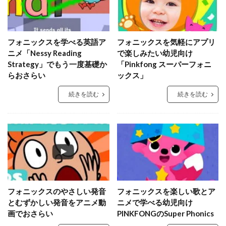
フォニックスを学べる英語ア
フォニックスを気軽にアプリ
ニメ「Nessy Reading
で楽しみたい幼児向け
Strategy」でもう一度基礎か
「Pinkfong スーパーフォニ
らおさらい
ックス」
続きを読む
続きを読む
フォニックスのやさしい発音
フォニックスを楽しい歌とア
とむずかしい発音をアニメ動
ニメで学べる幼児向け
画でおさらい
PINKFONGのSuper Phonics