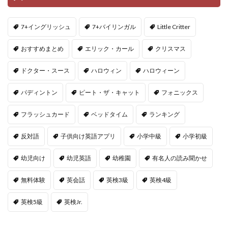
7+イングリッシュ
7+バイリンガル
Little Critter
おすすめまとめ
エリック・カール
クリスマス
ドクター・スース
ハロウィン
ハロウィーン
パディントン
ピート・ザ・キャット
フォニックス
フラッシュカード
ベッドタイム
ランキング
反対語
子供向け英語アプリ
小学中級
小学初級
幼児向け
幼児英語
幼稚園
有名人の読み聞かせ
無料体験
英会話
英検3級
英検4級
英検5級
英検Jr.