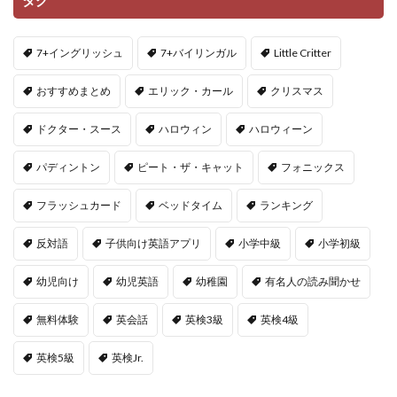
タグ
7+イングリッシュ
7+バイリンガル
Little Critter
おすすめまとめ
エリック・カール
クリスマス
ドクター・スース
ハロウィン
ハロウィーン
パディントン
ピート・ザ・キャット
フォニックス
フラッシュカード
ベッドタイム
ランキング
反対語
子供向け英語アプリ
小学中級
小学初級
幼児向け
幼児英語
幼稚園
有名人の読み聞かせ
無料体験
英会話
英検3級
英検4級
英検5級
英検Jr.