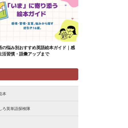
語の悩み別おすすめ英語絵本ガイド｜感
生活習慣・語彙アップまで
リ
絵本
しろ英単語探検隊