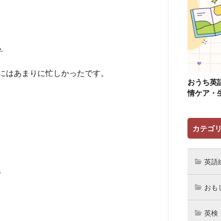
.
にはあまりに忙しかったです。
おうち英
情ケア・
カテゴ
英語
。
おも
英検