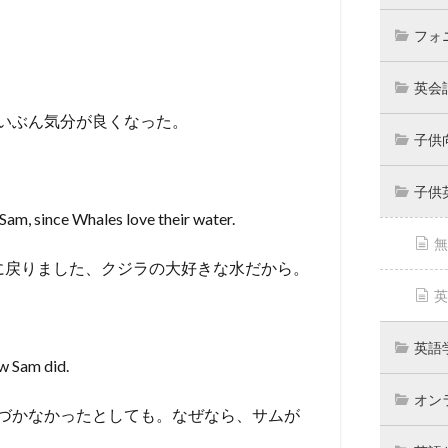
フォ
英会
いぶん気分が良くなった。
子供
子供
 Sam, since Whales love their water.
無
に戻りました、クジラの大好きな水だから。
英
英語
w Sam did.
オン
づかなかったとしても。なぜなら、サムが