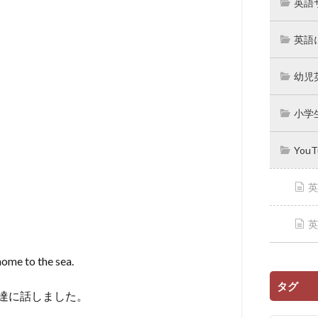
英語
英語
幼児
小学
You
英
英
home to the sea.
タグ
達に話しました。