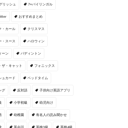
ングリッシュ
7+バイリンガル
itter
おすすめまとめ
ク・カール
クリスマス
ー・スース
ハロウィン
ィーン
パディントン
・ザ・キャット
フォニックス
シュカード
ベッドタイム
ング
反対語
子供向け英語アプリ
級
小学初級
幼児向け
語
幼稚園
有名人の読み聞かせ
験
英会話
英検3級
英検4級