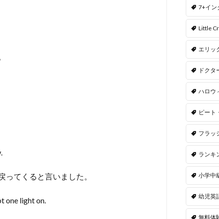
7+イ
Little Cr
エリッ
。
ドクタ
ハロウ
ピート
フラッ
.
ランキ
戻ってくると言いました。
小学中
幼児英
 one light on.
無料体