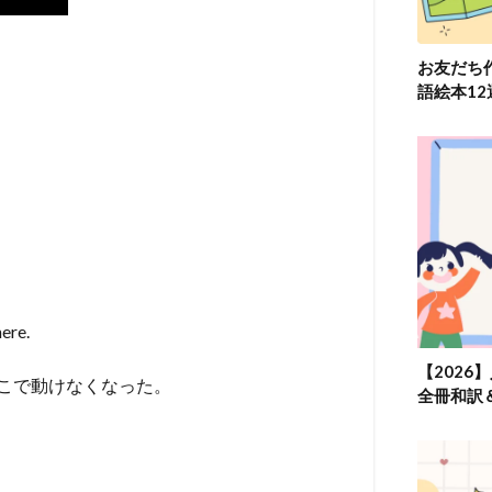
お友だち
語絵本1
here.
【2026
こで動けなくなった。
全冊和訳