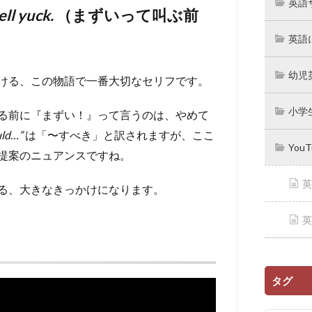
英語
ll yuck.
（まずいって叫ぶ前
英語
幼児
ける、この物語で一番大切なセリフです。
小学
る前に『まずい！』って言うのは、やめて
uld…”
は「〜すべき」と訳されますが、ここ
You
提案のニュアンスですね。
英
る、大きなきっかけになります。
英
タグ