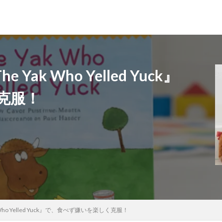
k Who Yelled Yuck』
克服！
ho Yelled Yuck』で、食べず嫌いを楽しく克服！