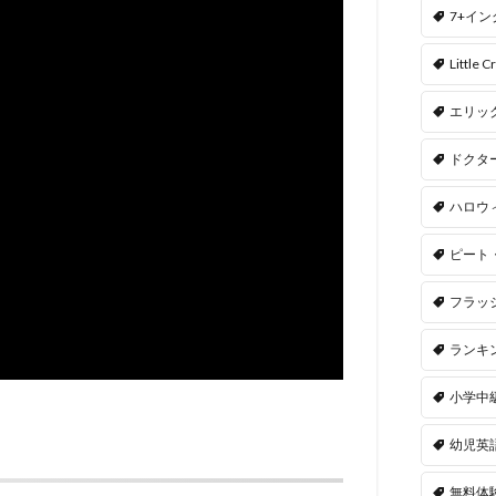
7+イ
Little Cr
エリッ
ドクタ
ハロウ
ピート
フラッ
ランキ
小学中
幼児英
無料体