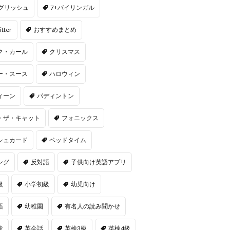
ングリッシュ
7+バイリンガル
itter
おすすめまとめ
ク・カール
クリスマス
ー・スース
ハロウィン
ィーン
パディントン
・ザ・キャット
フォニックス
シュカード
ベッドタイム
ング
反対語
子供向け英語アプリ
級
小学初級
幼児向け
語
幼稚園
有名人の読み聞かせ
験
英会話
英検3級
英検4級