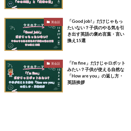
「Good job!」だけじゃもっ
英会話
たいない？子供のやる気を引
き出す英語の褒め言葉・言い
換え15選
「I’m fine」だけじゃロボット
英会話
みたい？子供が使える自然な
「How are you」の返し方・
英語挨拶