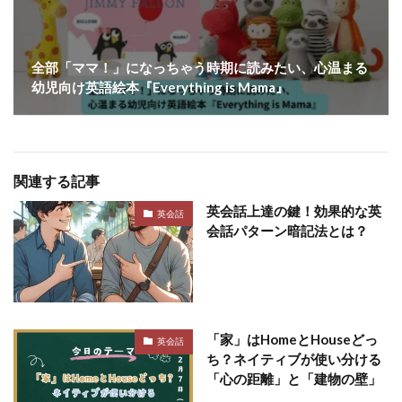
全部「ママ！」になっちゃう時期に読みたい、心温まる
幼児向け英語絵本『Everything is Mama』
関連する記事
英会話上達の鍵！効果的な英
英会話
会話パターン暗記法とは？
「家」はHomeとHouseどっ
英会話
ち？ネイティブが使い分ける
「心の距離」と「建物の壁」