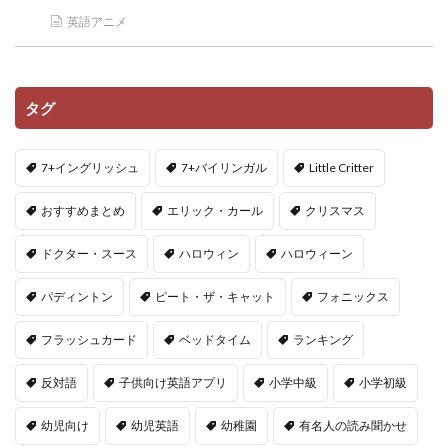
英語アニメ
タグ
7+イングリッシュ
7+バイリンガル
Little Critter
おすすめまとめ
エリック・カール
クリスマス
ドクター・スース
ハロウィン
ハロウィーン
パディントン
ピート・ザ・キャット
フォニックス
フラッシュカード
ベッドタイム
ランキング
反対語
子供向け英語アプリ
小学中級
小学初級
幼児向け
幼児英語
幼稚園
有名人の読み聞かせ