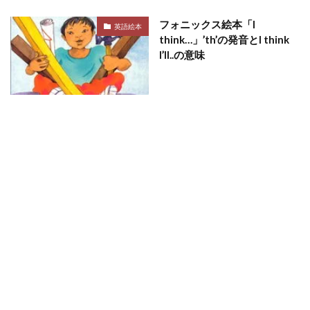
フォニックス絵本「I
英語絵本
think…」’th’の発音とI think
I’ll..の意味