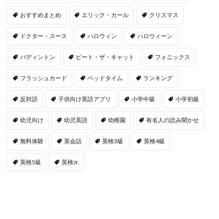
おすすめまとめ
エリック・カール
クリスマス
ドクター・スース
ハロウィン
ハロウィーン
パディントン
ピート・ザ・キャット
フォニックス
フラッシュカード
ベッドタイム
ランキング
反対語
子供向け英語アプリ
小学中級
小学初級
幼児向け
幼児英語
幼稚園
有名人の読み聞かせ
無料体験
英会話
英検3級
英検4級
英検5級
英検Jr.