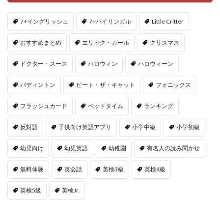
7+イングリッシュ
7+バイリンガル
Little Critter
おすすめまとめ
エリック・カール
クリスマス
ドクター・スース
ハロウィン
ハロウィーン
パディントン
ピート・ザ・キャット
フォニックス
フラッシュカード
ベッドタイム
ランキング
反対語
子供向け英語アプリ
小学中級
小学初級
幼児向け
幼児英語
幼稚園
有名人の読み聞かせ
無料体験
英会話
英検3級
英検4級
英検5級
英検Jr.