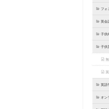
フォ
英会
子供
子供
無
英
英語
オン