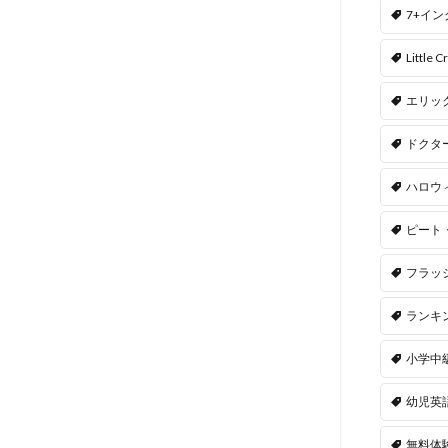
7+イ
Little Cr
エリッ
ドクタ
ハロウ
ピート
フラッ
ランキ
小学中
幼児英
無料体