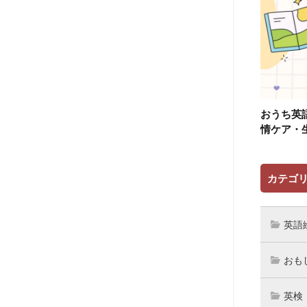
おうち英
情ケア・
カテゴ
英語
おも
英検