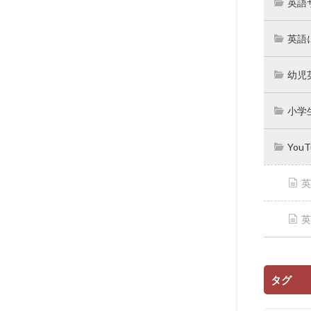
英語
英語
幼児
小学
You
英
英
タグ