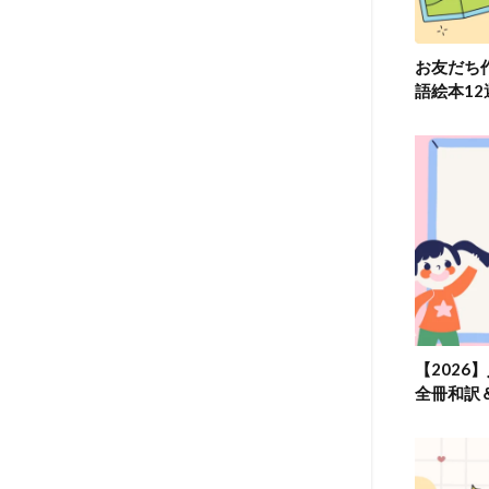
お友だち
語絵本1
【2026
全冊和訳