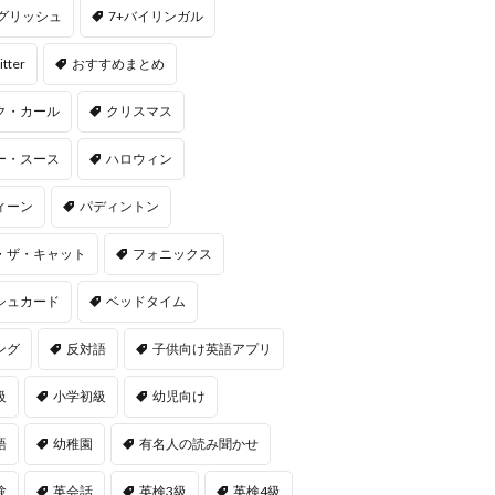
ングリッシュ
7+バイリンガル
itter
おすすめまとめ
ク・カール
クリスマス
ー・スース
ハロウィン
ィーン
パディントン
・ザ・キャット
フォニックス
シュカード
ベッドタイム
ング
反対語
子供向け英語アプリ
級
小学初級
幼児向け
語
幼稚園
有名人の読み聞かせ
験
英会話
英検3級
英検4級