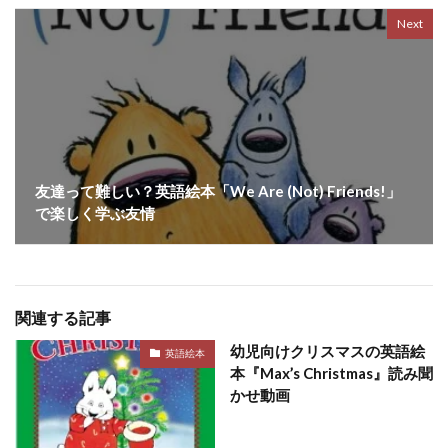
Next
友達って難しい？英語絵本「We Are (Not) Friends!」
で楽しく学ぶ友情
関連する記事
幼児向けクリスマスの英語絵
英語絵本
本『Max’s Christmas』読み聞
かせ動画