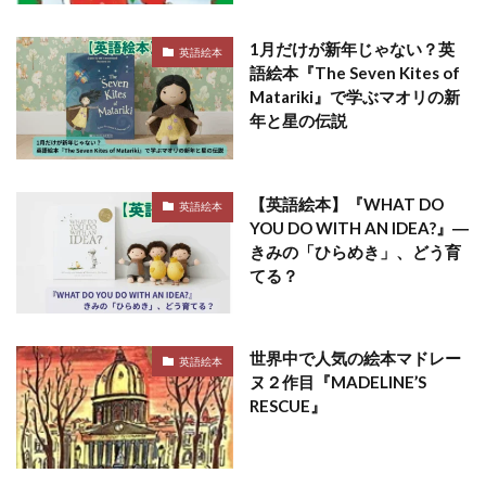
1月だけが新年じゃない？英
英語絵本
語絵本『The Seven Kites of
Matariki』で学ぶマオリの新
年と星の伝説
【英語絵本】『WHAT DO
英語絵本
YOU DO WITH AN IDEA?』―
きみの「ひらめき」、どう育
てる？
世界中で人気の絵本マドレー
英語絵本
ヌ２作目『MADELINE’S
RESCUE』