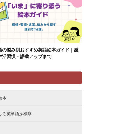
語の悩み別おすすめ英語絵本ガイド｜感
生活習慣・語彙アップまで
リ
絵本
しろ英単語探検隊