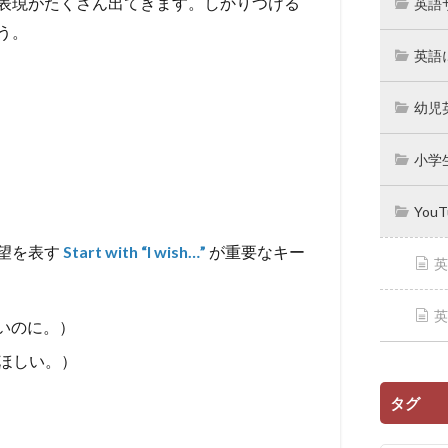
表現がたくさん出てきます。しかりつける
英語
う。
英語
幼児
小学
You
望を表す
Start with “I wish…”
が重要なキー
英
英
いのに。）
ほしい。）
タグ