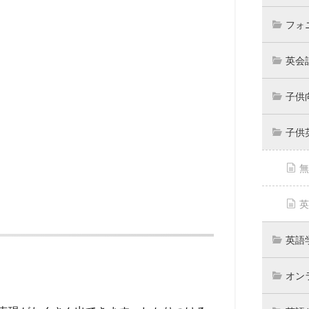
フォ
英会
子供
子供
無
英
英語
オン