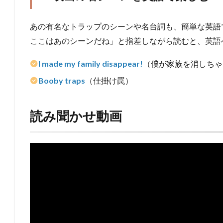
あの有名なトラップのシーンや名台詞も、簡単な英語
ここはあのシーンだね」と指差しながら読むと、英語
I made my family disappear!
（僕が家族を消しちゃ
Booby traps
（仕掛け罠）
読み聞かせ動画