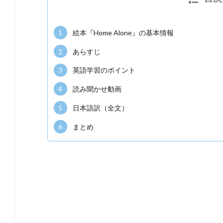
1
絵本『Home Alone』の基本情報
2
あらすじ
3
英語学習のポイント
4
読み聞かせ動画
5
日本語訳（全文）
6
まとめ