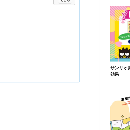
サンリオ
効果