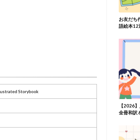
お友だち
語絵本1
lustrated Storybook
【2026
全冊和訳