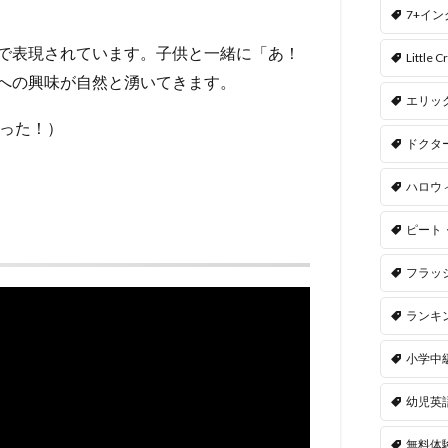
7+イ
で表現されています。子供と一緒に「あ！
Little Cr
への興味が自然と湧いてきます。
エリッ
った！）
ドクタ
ハロウ
ピート
フラッ
ランキ
小学中
幼児英
無料体