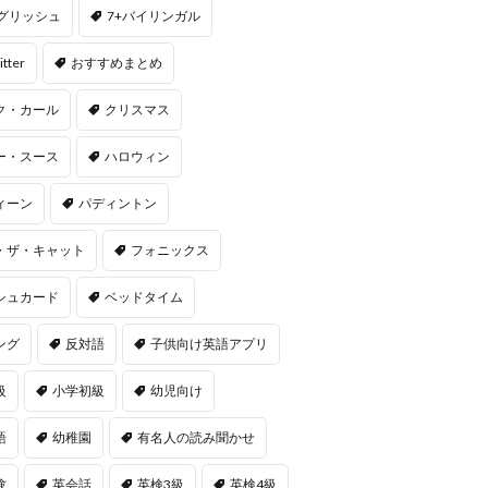
ングリッシュ
7+バイリンガル
itter
おすすめまとめ
ク・カール
クリスマス
ー・スース
ハロウィン
ィーン
パディントン
・ザ・キャット
フォニックス
シュカード
ベッドタイム
ング
反対語
子供向け英語アプリ
級
小学初級
幼児向け
語
幼稚園
有名人の読み聞かせ
験
英会話
英検3級
英検4級