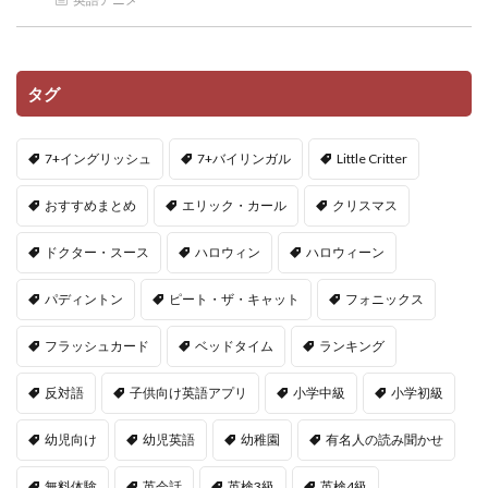
タグ
7+イングリッシュ
7+バイリンガル
Little Critter
おすすめまとめ
エリック・カール
クリスマス
ドクター・スース
ハロウィン
ハロウィーン
パディントン
ピート・ザ・キャット
フォニックス
フラッシュカード
ベッドタイム
ランキング
反対語
子供向け英語アプリ
小学中級
小学初級
幼児向け
幼児英語
幼稚園
有名人の読み聞かせ
無料体験
英会話
英検3級
英検4級