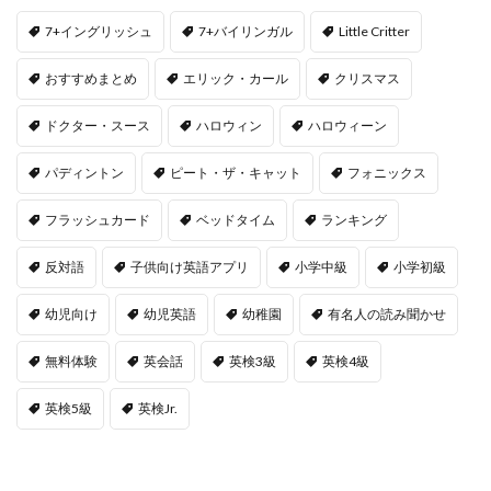
7+イングリッシュ
7+バイリンガル
Little Critter
おすすめまとめ
エリック・カール
クリスマス
ドクター・スース
ハロウィン
ハロウィーン
パディントン
ピート・ザ・キャット
フォニックス
フラッシュカード
ベッドタイム
ランキング
反対語
子供向け英語アプリ
小学中級
小学初級
幼児向け
幼児英語
幼稚園
有名人の読み聞かせ
無料体験
英会話
英検3級
英検4級
英検5級
英検Jr.