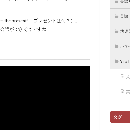
英語
英語
he present?（プレゼントは何？）」
」なんて会話ができそうですね。
幼児
小学
You
英
英
タグ