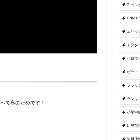
7+イ
Little Cr
エリッ
ドクタ
ハロウ
ピート
フラッ
ランキ
すべて私のためです！
小学中
幼児英
無料体