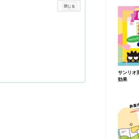
サンリオ
効果