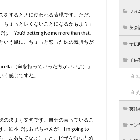
フォ
スをするときに使われる表現です。ただ、
、ちょっと良くないことになるかもよ？」
英会
ter give me more than that.
という風に、ちょっと怒った妹の気持ちが
子供
子供
 umbrella.（傘を持っていった方がいいよ）」
いう感じですね。
無
英
英語
味の決まり文句です。自分の言っているこ
オン
ではお兄ちゃんが「I’m going to
e.（ピザを食べるから。まあ見てなよ）」と、ピザを独り占め