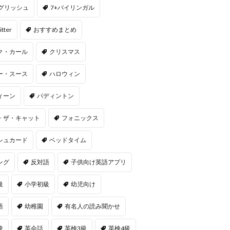
ングリッシュ
7+バイリンガル
itter
おすすめまとめ
ク・カール
クリスマス
ー・スース
ハロウィン
ィーン
パディントン
・ザ・キャット
フォニックス
シュカード
ベッドタイム
ング
反対語
子供向け英語アプリ
級
小学初級
幼児向け
語
幼稚園
有名人の読み聞かせ
験
英会話
英検3級
英検4級