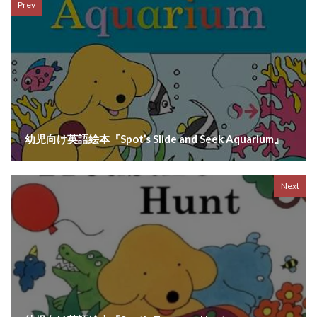
Prev
幼児向け英語絵本『Spot’s Slide and Seek Aquarium』
Next