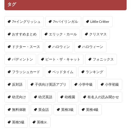
タグ
7+イングリッシュ
7+バイリンガル
Little Critter
おすすめまとめ
エリック・カール
クリスマス
ドクター・スース
ハロウィン
ハロウィーン
パディントン
ピート・ザ・キャット
フォニックス
フラッシュカード
ベッドタイム
ランキング
反対語
子供向け英語アプリ
小学中級
小学初級
幼児向け
幼児英語
幼稚園
有名人の読み聞かせ
無料体験
英会話
英検3級
英検4級
英検5級
英検Jr.