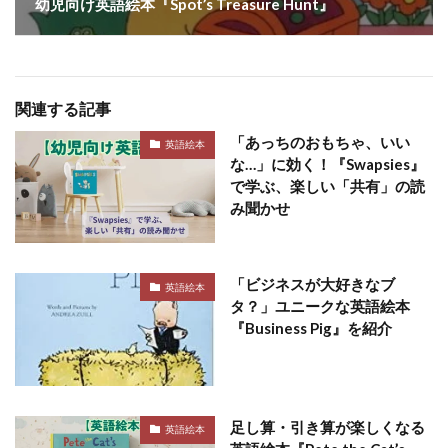
幼児向け英語絵本『Spot’s Treasure Hunt』
関連する記事
「あっちのおもちゃ、いい
英語絵本
な…」に効く！『Swapsies』
で学ぶ、楽しい「共有」の読
み聞かせ
「ビジネスが大好きなブ
英語絵本
タ？」ユニークな英語絵本
『Business Pig』を紹介
足し算・引き算が楽しくなる
英語絵本