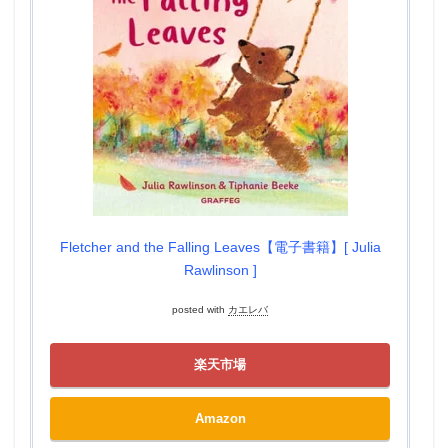
Fletcher and the Falling Leaves【電子書籍】[ Julia
Rawlinson ]
posted with
カエレバ
楽天市場
Amazon