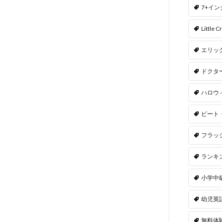
7+イ
Little Cr
エリッ
ドクタ
ハロウ
ピート
フラッ
ランキ
小学中
幼児英
無料体