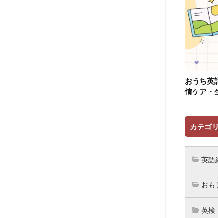
おうち英
情ケア・
カテゴ
英語
おも
英検