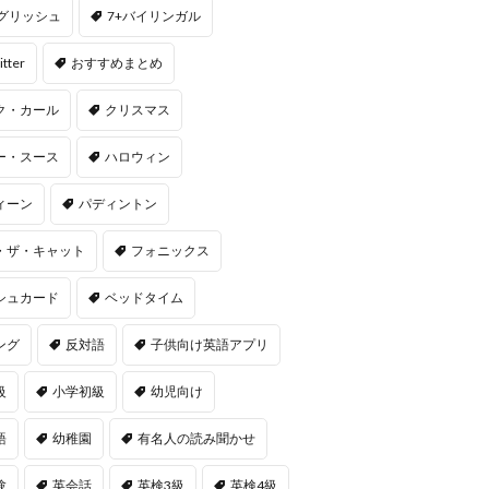
ングリッシュ
7+バイリンガル
itter
おすすめまとめ
ク・カール
クリスマス
ー・スース
ハロウィン
ィーン
パディントン
・ザ・キャット
フォニックス
シュカード
ベッドタイム
ング
反対語
子供向け英語アプリ
級
小学初級
幼児向け
語
幼稚園
有名人の読み聞かせ
験
英会話
英検3級
英検4級