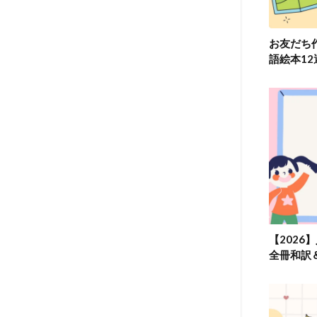
お友だち
語絵本1
【2026
全冊和訳