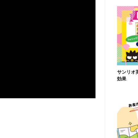
サンリオ
効果