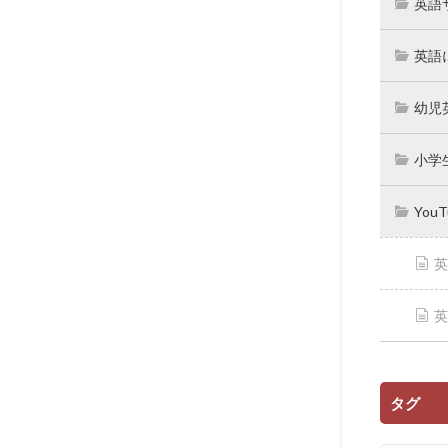
英語
英語
幼児
小学
You
英
英
タグ