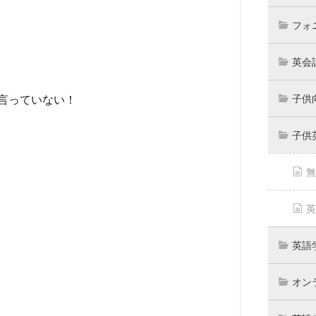
フォ
英会
子供
言っていない！
子供
無
英
英語
オン