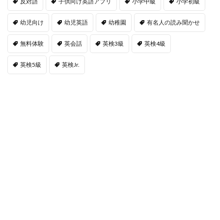
反対語
子供向け英語アプリ
小学中級
小学初級
幼児向け
幼児英語
幼稚園
有名人の読み聞かせ
無料体験
英会話
英検3級
英検4級
英検5級
英検Jr.