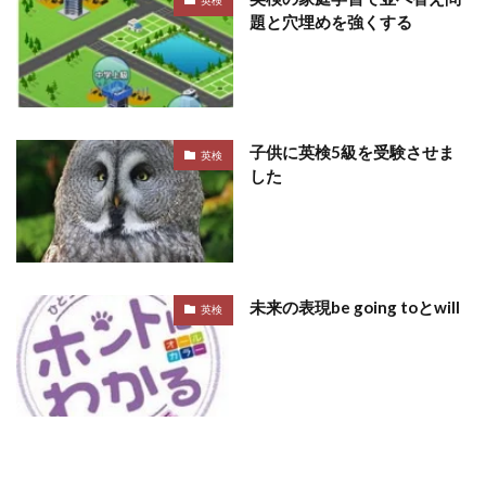
英検
題と穴埋めを強くする
子供に英検5級を受験させま
英検
した
未来の表現be going toとwill
英検