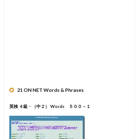
21 ON NET Words & Phrases
英検 ４級・（中２） Words ５００－１