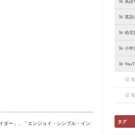
英語
英語
幼児
小学
You
英
英
タグ
イダー」、「エンジョイ・シンプル・イン