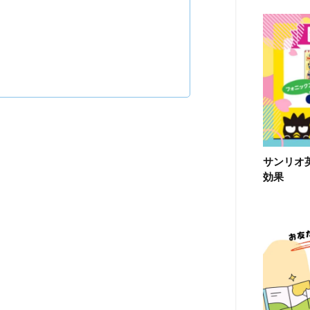
サンリオ
効果