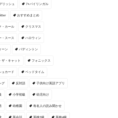
ングリッシュ
7+バイリンガル
itter
おすすめまとめ
ク・カール
クリスマス
ー・スース
ハロウィン
ィーン
パディントン
・ザ・キャット
フォニックス
シュカード
ベッドタイム
ング
反対語
子供向け英語アプリ
級
小学初級
幼児向け
語
幼稚園
有名人の読み聞かせ
験
英会話
英検3級
英検4級