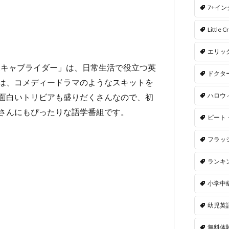
7+イ
Little Cr
エリッ
ボキャブライダー」は、日常生活で役立つ英
ドクタ
は、コメディードラマのようなスキットを
ハロウ
面白いトリビアも盛りだくさんなので、初
さんにもぴったりな語学番組です。
ピート
フラッ
ランキ
小学中
幼児英
無料体