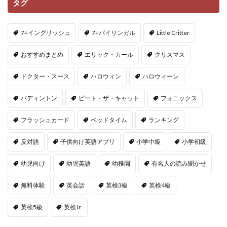
タグ
7+イングリッシュ
7+バイリンガル
Little Critter
おすすめまとめ
エリック・カール
クリスマス
ドクター・スース
ハロウィン
ハロウィーン
パディントン
ピート・ザ・キャット
フォニックス
フラッシュカード
ベッドタイム
ランキング
反対語
子供向け英語アプリ
小学中級
小学初級
幼児向け
幼児英語
幼稚園
有名人の読み聞かせ
無料体験
英会話
英検3級
英検4級
英検5級
英検Jr.