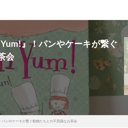
 Yum!』！パンやケーキが繋ぐ
茶会
!』！パンやケーキが繋ぐ動物たちとの不思議なお茶会