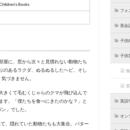
Children’s Books
フォ
英会
子供
子供
部屋に、窓から次々と見慣れない動物たち
ぶのあるラクダ、ぬるぬるしたヘビ、そし
無
く気づきません。
英
大きくて毛むくじゃらのクマが飛び込んで
ます。「僕たちを食べにきたのかな？」と
英語
パン」でした。
オン
つられて、隠れていた動物たちも大集合。バター