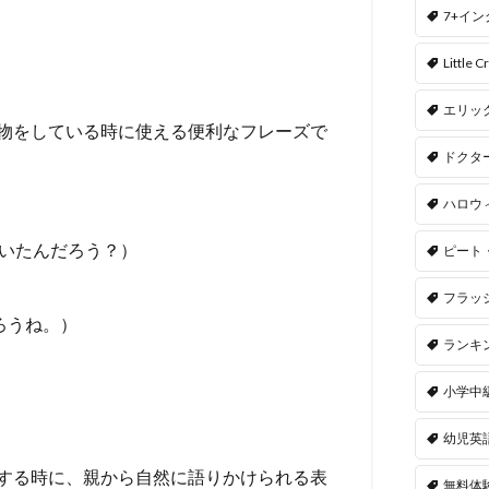
7+イ
Little Cr
エリッ
物をしている時に使える便利なフレーズで
ドクタ
ハロウ
いたんだろう？）
ピート
フラッ
なんだろうね。）
ランキ
小学中
幼児英
する時に、親から自然に語りかけられる表
無料体