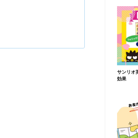
サンリオ
効果