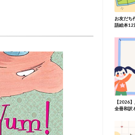
お友だち
語絵本1
【2026
全冊和訳