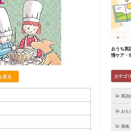
おうち英
情ケア・
カテゴ
細を見る
英語
おも
英検