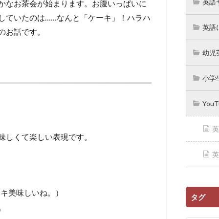
英語
かなお茶会が始まります。お腹いっぱいに
していたのは……なんと「ケーキ」！ハラハ
英語
のお話です。
幼児
小学
You
英
味しくて楽しい表現です。
英
！このケーキ美味しいね。）
タグ
。）