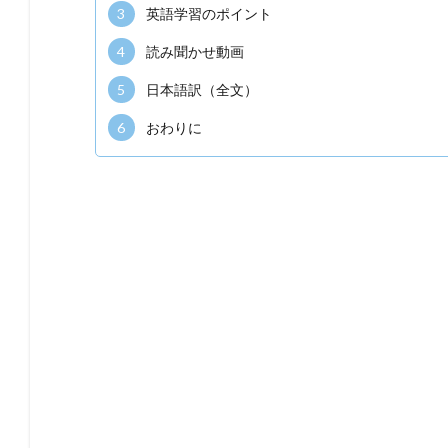
3
英語学習のポイント
4
読み聞かせ動画
5
日本語訳（全文）
6
おわりに