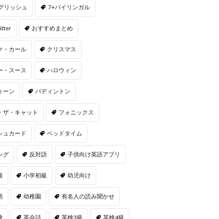
ングリッシュ
7+バイリンガル
itter
おすすめまとめ
ク・カール
クリスマス
ー・スース
ハロウィン
ィーン
パディントン
・ザ・キャット
フォニックス
シュカード
ベッドタイム
ング
反対語
子供向け英語アプリ
級
小学初級
幼児向け
語
幼稚園
有名人の読み聞かせ
験
英会話
英検3級
英検4級