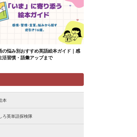
語の悩み別おすすめ英語絵本ガイド｜感
生活習慣・語彙アップまで
リ
絵本
しろ英単語探検隊