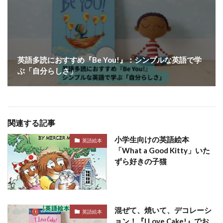
英語多読におすすめ『Be You!』：シンプルな英語で学
ぶ「自分らしさ」
関連する記事
小学生向けの英語絵本
英語絵本
「What a Good Kitty」いた
ずら好きの子猫
混ぜて、焼いて、デコレーシ
英語絵本
ョン！『I Love Cake!』でお