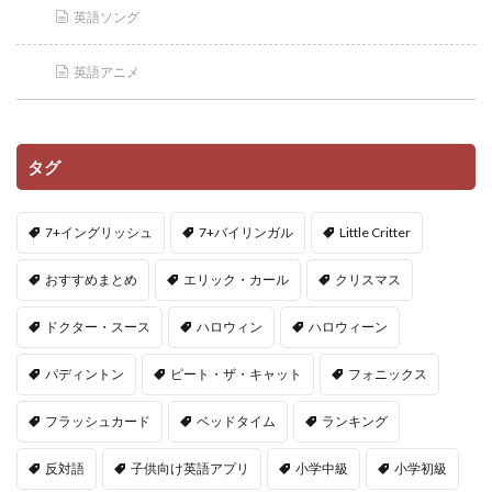
英語ソング
英語アニメ
タグ
7+イングリッシュ
7+バイリンガル
Little Critter
おすすめまとめ
エリック・カール
クリスマス
ドクター・スース
ハロウィン
ハロウィーン
パディントン
ピート・ザ・キャット
フォニックス
フラッシュカード
ベッドタイム
ランキング
反対語
子供向け英語アプリ
小学中級
小学初級