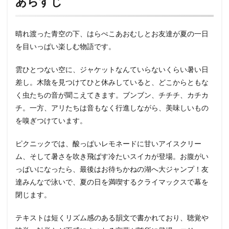
あらすじ
晴れ渡った青空の下、はらぺこあおむしとお友達が夏の一日
を目いっぱい楽しむ物語です。
雲ひとつない空に、ジャケットなんていらないくらい暑い日
差し。木陰を見つけてひと休みしていると、どこからともな
く虫たちの音が聞こえてきます。ブンブン、チチチ、カチカ
チ。一方、アリたちは音もなく行進しながら、美味しいもの
を嗅ぎつけています。
ピクニックでは、酸っぱいレモネードに甘いアイスクリー
ム、そして暑さを吹き飛ばす冷たいスイカが登場。お腹がい
っぱいになったら、最後はお待ちかねの湖へ大ジャンプ！友
達みんなで泳いで、夏の日を満喫するクライマックスで幕を
閉じます。
テキストは短くリズム感のある韻文で書かれており、聴覚や