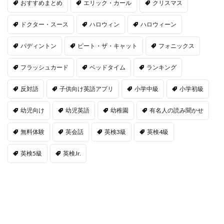
おすすめまとめ
エリック・カール
クリスマス
ドクター・スース
ハロウィン
ハロウィーン
パディントン
ピート・ザ・キャット
フォニックス
フラッシュカード
ベッドタイム
ランキング
反対語
子供向け英語アプリ
小学中級
小学初級
幼児向け
幼児英語
幼稚園
有名人の読み聞かせ
無料体験
英会話
英検3級
英検4級
英検5級
英検Jr.