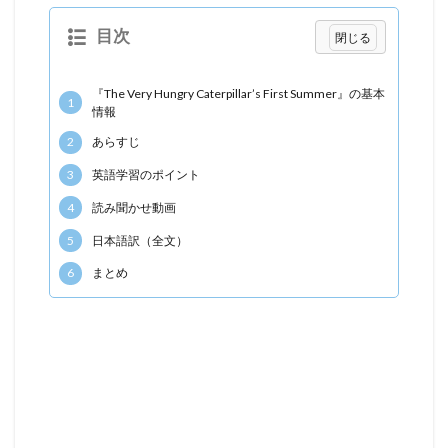
目次
『The Very Hungry Caterpillar’s First Summer』の基本
1
情報
2
あらすじ
3
英語学習のポイント
4
読み聞かせ動画
5
日本語訳（全文）
6
まとめ