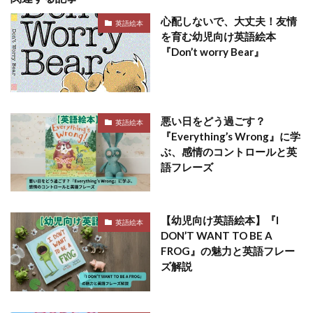
心配しないで、大丈夫！友情
英語絵本
を育む幼児向け英語絵本
『Don’t worry Bear』
悪い日をどう過ごす？
英語絵本
『Everything’s Wrong』に学
ぶ、感情のコントロールと英
語フレーズ
【幼児向け英語絵本】『I
英語絵本
DON’T WANT TO BE A
FROG』の魅力と英語フレー
ズ解説