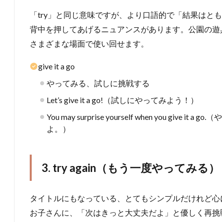
「try」と同じ意味ですが、より口語的で「結果はと
背中を押してあげるニュアンスがあります。公園の遊
さまざまな場面で使い回せます。
give it a go
やってみる、試しに挑戦する
Let’s give it a go!（試しにやってみよう！）
You may surprise yourself when you gi
よ。）
3. try again（もう一度やってみる）
タイトルにもなっている、とてもシンプルだけれど心
お子さんに、「次はきっと大丈夫だよ」と優しく再挑