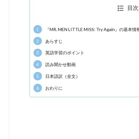
目次
1
『MR. MEN LITTLE MISS: Try Again』の基本情
2
あらすじ
3
英語学習のポイント
4
読み聞かせ動画
5
日本語訳（全文）
6
おわりに