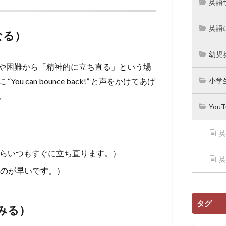
英語
英語
になる）
幼児
や困難から「精神的に立ち直る」という場
can bounce back!” と声をかけてあげ
小学
。
You
英
e.（彼は失敗からいつもすぐに立ち直ります。）
英
立ち直るのが早いです。）
タグ
てみる）