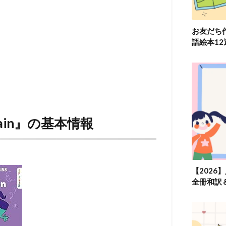
お友だち
語絵本1
 Again』の基本情報
【2026
全冊和訳