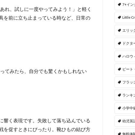
7+イ
もあれ、試しに一度やってみよう！」と軽く
具を前に立ち止まっている時など、日常の
Little Cr
エリッ
ドクタ
ハロウ
ピート
ve it a go.（やってみたら、自分でも驚くかもしれない
フラッ
ランキ
小学中
に響く表現です。失敗して落ち込んでいる
幼児英
戦を促すときにぴったり。靴ひもの結び方
無料体