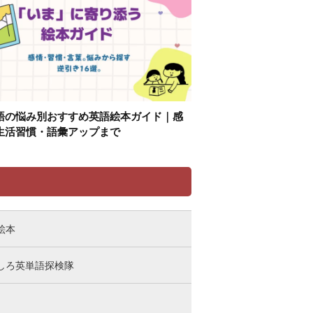
語の悩み別おすすめ英語絵本ガイド｜感
生活習慣・語彙アップまで
リ
絵本
しろ英単語探検隊