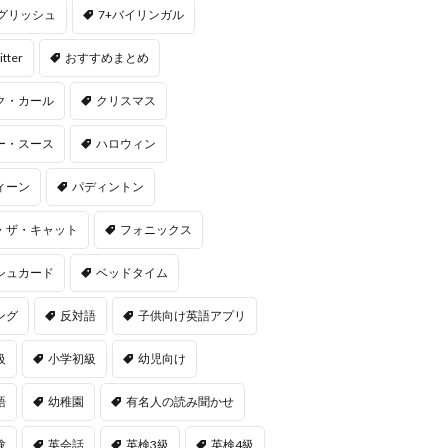
ングリッシュ
7+バイリンガル
itter
おすすめまとめ
ク・カール
クリスマス
ー・スース
ハロウィン
ィーン
パディントン
・ザ・キャット
フォニックス
シュカード
ベッドタイム
ング
反対語
子供向け英語アプリ
級
小学初級
幼児向け
語
幼稚園
有名人の読み聞かせ
験
英会話
英検3級
英検4級