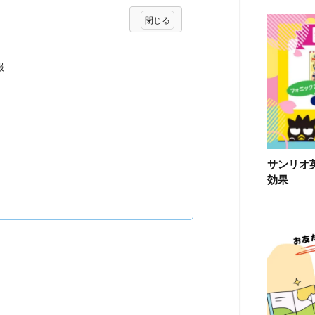
報
サンリオ
効果