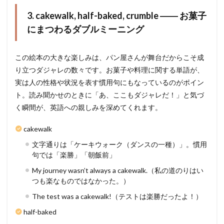
3. cakewalk, half-baked, crumble ―― お菓子
にまつわるダブルミーニング
この絵本の大きな楽しみは、パン屋さんが舞台だからこそ成
り立つダジャレの数々です。お菓子や料理に関する単語が、
実は人の性格や状況を表す慣用句にもなっているのがポイン
ト。読み聞かせのときに「あ、ここもダジャレだ！」と気づ
く瞬間が、英語への親しみを深めてくれます。
cakewalk
文字通りは「ケーキウォーク（ダンスの一種）」。慣用
句では「楽勝」「朝飯前」
My journey wasn’t always a cakewalk.（私の道のりはい
つも楽なものではなかった。）
The test was a cakewalk!（テストは楽勝だったよ！）
half-baked