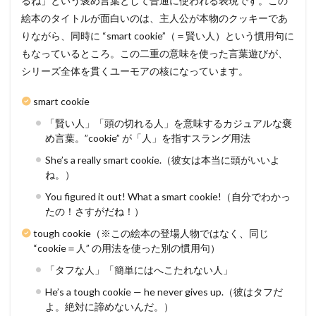
るね」という褒め言葉として普通に使われる表現です。この
絵本のタイトルが面白いのは、主人公が本物のクッキーであ
りながら、同時に “smart cookie”（＝賢い人）という慣用句に
もなっているところ。この二重の意味を使った言葉遊びが、
シリーズ全体を貫くユーモアの核になっています。
smart cookie
「賢い人」「頭の切れる人」を意味するカジュアルな褒
め言葉。”cookie” が「人」を指すスラング用法
She’s a really smart cookie.（彼女は本当に頭がいいよ
ね。）
You figured it out! What a smart cookie!（自分でわかっ
たの！さすがだね！）
tough cookie（※この絵本の登場人物ではなく、同じ
“cookie＝人” の用法を使った別の慣用句）
「タフな人」「簡単にはへこたれない人」
He’s a tough cookie — he never gives up.（彼はタフだ
よ。絶対に諦めないんだ。）