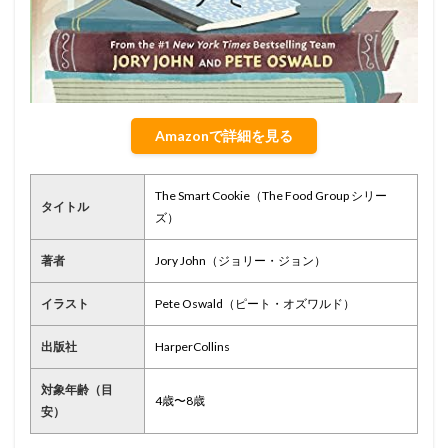
Amazonで詳細を見る
The Smart Cookie（The Food Group シリー
タイトル
ズ）
著者
Jory John（ジョリー・ジョン）
イラスト
Pete Oswald（ピート・オズワルド）
出版社
HarperCollins
対象年齢（目
4歳〜8歳
安）