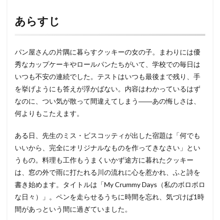
あらすじ
パン屋さんの片隅に暮らすクッキーの女の子。まわりには優
秀なカップケーキやロールパンたちがいて、学校での毎日は
いつも不安の連続でした。テストはいつも最後まで残り、手
を挙げようにも答えが浮かばない。内容はわかっているはず
なのに、つい気が散って間違えてしまう――あの悔しさは、
何よりもこたえます。
ある日、先生のミス・ビスコッティが出した宿題は「何でも
いいから、完全にオリジナルなものを作ってきなさい」とい
うもの。料理も工作もうまくいかず途方に暮れたクッキー
は、窓の外で雨に打たれる川の流れに心を惹かれ、ふと詩を
書き始めます。タイトルは「My Crummy Days（私のボロボロ
な日々）」。ペンを走らせるうちに時間を忘れ、気づけば1時
間があっという間に過ぎていました。