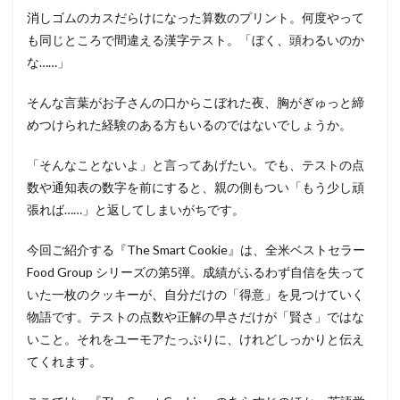
消しゴムのカスだらけになった算数のプリント。何度やって
も同じところで間違える漢字テスト。「ぼく、頭わるいのか
な……」
そんな言葉がお子さんの口からこぼれた夜、胸がぎゅっと締
めつけられた経験のある方もいるのではないでしょうか。
「そんなことないよ」と言ってあげたい。でも、テストの点
数や通知表の数字を前にすると、親の側もつい「もう少し頑
張れば……」と返してしまいがちです。
今回ご紹介する『The Smart Cookie』は、全米ベストセラー
Food Group シリーズの第5弾。成績がふるわず自信を失って
いた一枚のクッキーが、自分だけの「得意」を見つけていく
物語です。テストの点数や正解の早さだけが「賢さ」ではな
いこと。それをユーモアたっぷりに、けれどしっかりと伝え
てくれます。