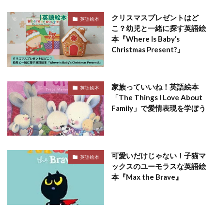
クリスマスプレゼントはど
英語絵本
こ？幼児と一緒に探す英語絵
本『Where Is Baby’s
Christmas Present?』
家族っていいね！英語絵本
英語絵本
「The Things I Love About
Family」で愛情表現を学ぼう
可愛いだけじゃない！子猫マ
英語絵本
ックスのユーモラスな英語絵
本『Max the Brave』