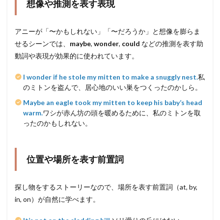
想像や推測を表す表現
アニーが「〜かもしれない」「〜だろうか」と想像を膨らま
せるシーンでは、
maybe
,
wonder
,
could
などの推測を表す助
動詞や表現が効果的に使われています。
I wonder if he stole my mitten to make a snuggly nest.
私
のミトンを盗んで、居心地のいい巣をつくったのかしら。
Maybe an eagle took my mitten to keep his baby’s head
warm.
ワシが赤ん坊の頭を暖めるために、私のミトンを取
ったのかもしれない。
位置や場所を表す前置詞
探し物をするストーリーなので、場所を表す前置詞（at, by,
in, on）が自然に学べます。