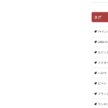
タグ
7+イ
Little Cr
エリッ
ドクタ
ハロウ
ピート
フラッ
ランキ