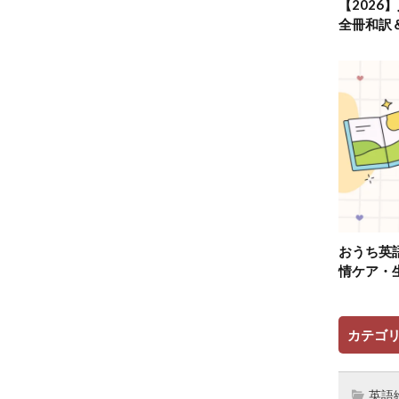
【2026
全冊和訳
おうち英
情ケア・
カテゴ
英語