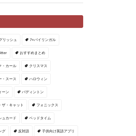
ングリッシュ
7+バイリンガル
itter
おすすめまとめ
ク・カール
クリスマス
ー・スース
ハロウィン
ィーン
パディントン
・ザ・キャット
フォニックス
シュカード
ベッドタイム
ング
反対語
子供向け英語アプリ