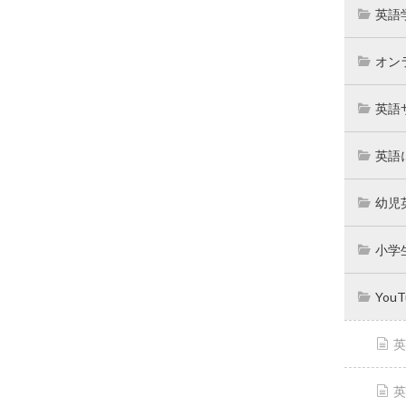
英語
オン
英語
英語
幼児
小学
You
英
英