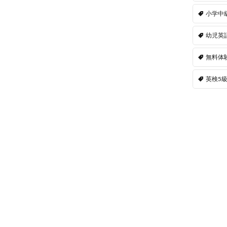
小学中
幼児英
無料体
英検5