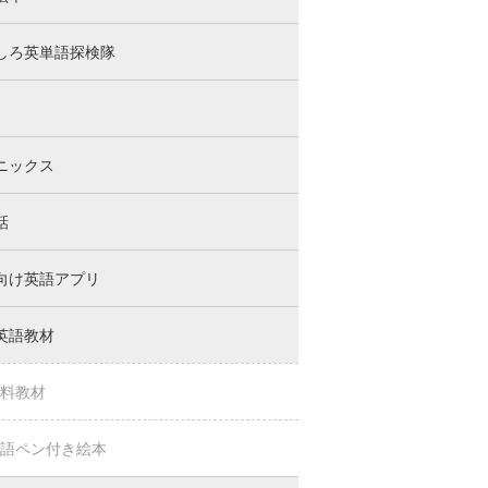
しろ英単語探検隊
ニックス
話
向け英語アプリ
英語教材
料教材
語ペン付き絵本