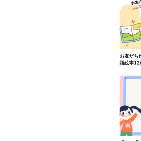
お友だち
語絵本1