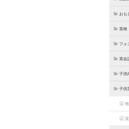
おも
英検
フォ
英会
子供
子供
無
英