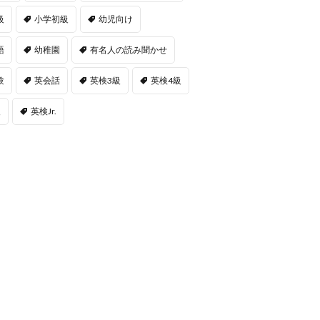
級
小学初級
幼児向け
語
幼稚園
有名人の読み聞かせ
験
英会話
英検3級
英検4級
級
英検Jr.