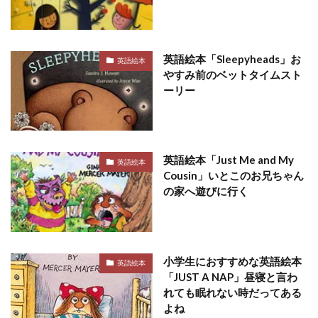
英語絵本「Sleepyheads」お
英語絵本
やすみ前のベットタイムスト
ーリー
英語絵本「Just Me and My
英語絵本
Cousin」いとこのお兄ちゃん
の家へ遊びに行く
小学生におすすめな英語絵本
英語絵本
「JUST A NAP」昼寝と言わ
れても眠れない時だってある
よね