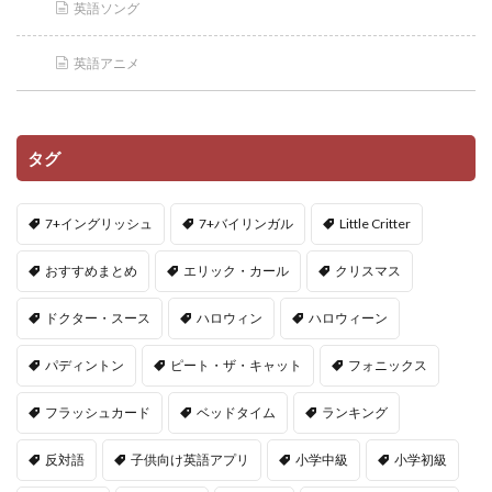
英語ソング
英語アニメ
タグ
7+イングリッシュ
7+バイリンガル
Little Critter
おすすめまとめ
エリック・カール
クリスマス
ドクター・スース
ハロウィン
ハロウィーン
パディントン
ピート・ザ・キャット
フォニックス
フラッシュカード
ベッドタイム
ランキング
反対語
子供向け英語アプリ
小学中級
小学初級