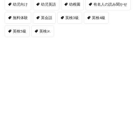
幼児向け
幼児英語
幼稚園
有名人の読み聞かせ
無料体験
英会話
英検3級
英検4級
英検5級
英検Jr.