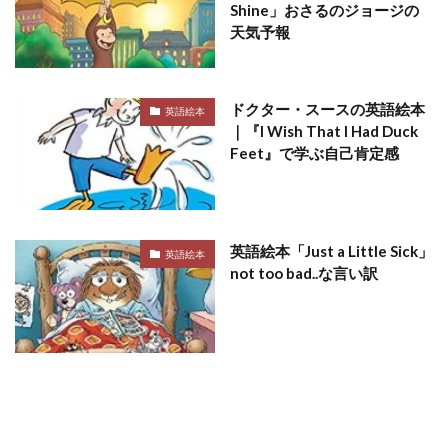
Shine」おさるのジョージの
天気予報
ドクター・スースの英語絵本
英語絵本
｜『I Wish That I Had Duck
Feet』で学ぶ自己肯定感
英語絵本「Just a Little Sick」
英語絵本
not too bad..な言い訳