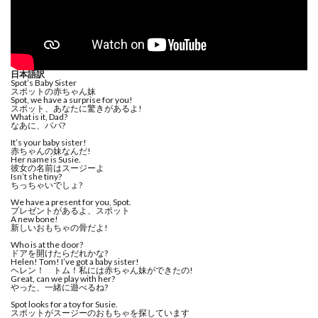
日本語訳
Spot’s Baby Sister
スポットの赤ちゃん妹
Spot, we have a surprise for you!
スポット、あなたに驚きがあるよ!
What is it, Dad?
なあに、パパ?
It’s your baby sister!
赤ちゃんの妹なんだ!
Her name is Susie.
彼女の名前はスージーよ
Isn’t she tiny?
ちっちゃいでしょ?
We have a present for you, Spot.
プレゼントがあるよ、スポット
A new bone!
新しいおもちゃの骨だよ!
Who is at the door?
ドアを開けたらだれかな?
Helen! Tom! I’ve got a baby sister!
ヘレン！ トム！私には赤ちゃん妹ができたの!
Great, can we play with her?
やった、一緒に遊べるね?
Spot looks for a toy for Susie.
スポットがスージーのおもちゃを探しています