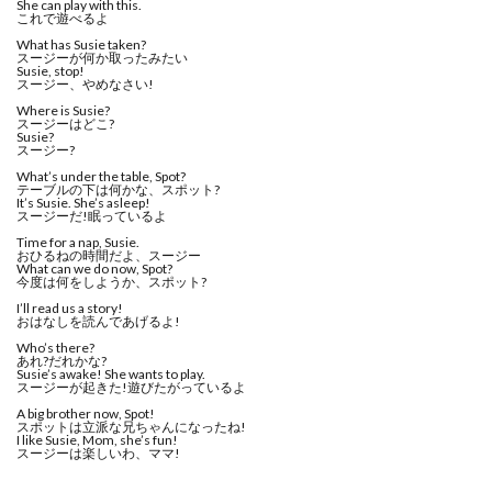
She can play with this.
これで遊べるよ
What has Susie taken?
スージーが何か取ったみたい
Susie, stop!
スージー、やめなさい!
Where is Susie?
スージーはどこ?
Susie?
スージー?
What’s under the table, Spot?
テーブルの下は何かな、スポット?
It’s Susie. She’s asleep!
スージーだ!眠っているよ
Time for a nap, Susie.
おひるねの時間だよ、スージー
What can we do now, Spot?
今度は何をしようか、スポット?
I’ll read us a story!
おはなしを読んであげるよ!
Who’s there?
あれ?だれかな?
Susie’s awake! She wants to play.
スージーが起きた!遊びたがっているよ
A big brother now, Spot!
スポットは立派な兄ちゃんになったね!
I like Susie, Mom, she’s fun!
スージーは楽しいわ、ママ!