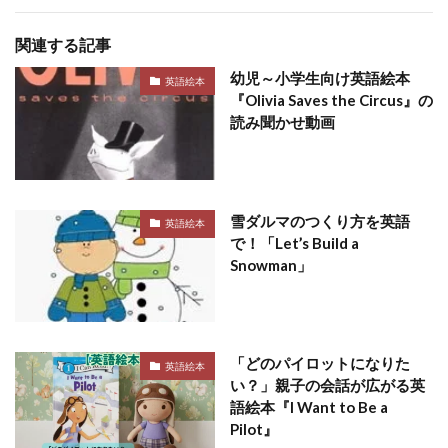
関連する記事
幼児～小学生向け英語絵本
英語絵本
『Olivia Saves the Circus』の
読み聞かせ動画
雪ダルマのつくり方を英語
英語絵本
で！「Let’s Build a
Snowman」
「どのパイロットになりた
英語絵本
い？」親子の会話が広がる英
語絵本『I Want to Be a
Pilot』