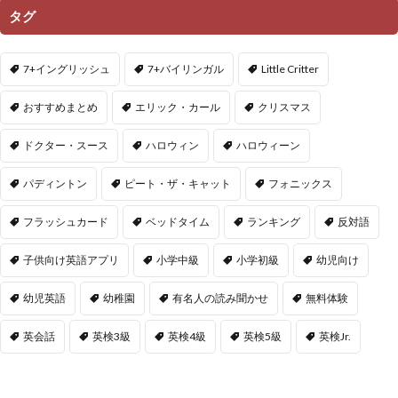
タグ
7+イングリッシュ
7+バイリンガル
Little Critter
おすすめまとめ
エリック・カール
クリスマス
ドクター・スース
ハロウィン
ハロウィーン
パディントン
ピート・ザ・キャット
フォニックス
フラッシュカード
ベッドタイム
ランキング
反対語
子供向け英語アプリ
小学中級
小学初級
幼児向け
幼児英語
幼稚園
有名人の読み聞かせ
無料体験
英会話
英検3級
英検4級
英検5級
英検Jr.