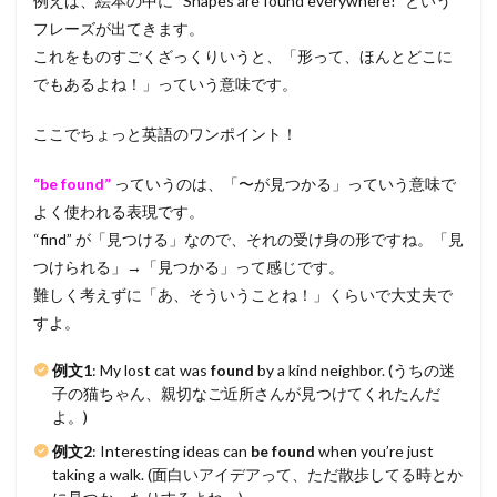
例えば、絵本の中に “Shapes are found everywhere!” という
フレーズが出てきます。
これをものすごくざっくりいうと、「形って、ほんとどこに
でもあるよね！」っていう意味です。
ここでちょっと英語のワンポイント！
“be found”
っていうのは、「〜が見つかる」っていう意味で
よく使われる表現です。
“find” が「見つける」なので、それの受け身の形ですね。「見
つけられる」→「見つかる」って感じです。
難しく考えずに「あ、そういうことね！」くらいで大丈夫で
すよ。
例文1
: My lost cat was
found
by a kind neighbor. (うちの迷
子の猫ちゃん、親切なご近所さんが見つけてくれたんだ
よ。)
例文2
: Interesting ideas can
be found
when you’re just
taking a walk. (面白いアイデアって、ただ散歩してる時とか