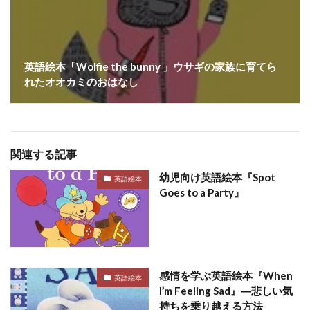
英語絵本「Wolfie the bunny 」ウサギの家族に育てら
れたオオカミのおはなし
関連する記事
幼児向け英語絵本『Spot
英語絵本
Goes to a Party』
感情を学ぶ英語絵本『When
英語絵本
I’m Feeling Sad』―悲しい気
持ちを乗り越える方法