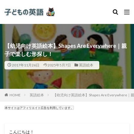
【幼児向け英語絵本】Shapes Are Everywhere｜親
子で楽しむ形探し！
2017年11月26日
2025年5月7日
英語絵本
HOME
英語絵本
【幼児向け英語絵本】Shapes Are Everywhe
本サイトはアフィリエイト広告を利用しています。
こんにちは！