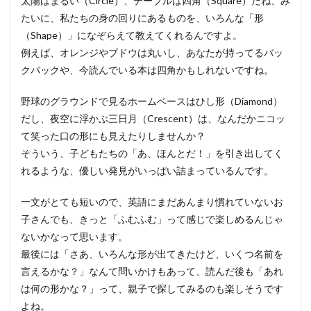
太陽はまるい（Circle）、テーブルは四角（Square）だね、み
たいに、私たちの身の回りにあるものを、いろんな「形
（Shape）」になぞらえて教えてくれるんですよ。
例えば、オレンジやブドウは丸いし、あなたが持ってるバッ
クパックや、今読んでいる本は四角かもしれないですね。
野球のグラウンドで見るホームベースはひし形（Diamond）
だし、夜空に浮かぶ三日月（Crescent）は、なんだかニコッ
て笑った口の形にも見えたりしませんか？
そういう、子どもたちの「あ、ほんとだ！」を引き出してく
れるような、優しい発見がいっぱい詰まっているんです。
一文がとても短いので、英語にまだあんまり慣れていないお
子さんでも、きっと「ふむふむ」って感じで楽しめるんじゃ
ないかなって思います。
最後には「さあ、いろんな形が出てきたけど、いくつ名前を
言えるかな？」なんて問いかけもあって、読んだ後も「あれ
は何の形かな？」って、親子で探してみるのも楽しそうです
よね。