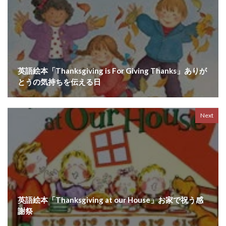
英語絵本「Thanksgiving is For Giving Thanks」ありが
とうの気持ちを伝える日
Next
英語絵本「Thanksgiving at our House」お家で祝う感
謝祭