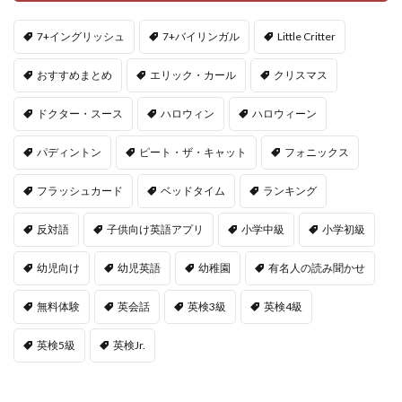
7+イングリッシュ
7+バイリンガル
Little Critter
おすすめまとめ
エリック・カール
クリスマス
ドクター・スース
ハロウィン
ハロウィーン
パディントン
ピート・ザ・キャット
フォニックス
フラッシュカード
ベッドタイム
ランキング
反対語
子供向け英語アプリ
小学中級
小学初級
幼児向け
幼児英語
幼稚園
有名人の読み聞かせ
無料体験
英会話
英検3級
英検4級
英検5級
英検Jr.