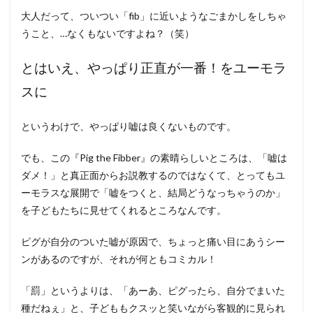
大人だって、ついつい「fib」に近いようなごまかしをしちゃ
うこと、…なくもないですよね？（笑）
とはいえ、やっぱり正直が一番！をユーモラ
スに
というわけで、やっぱり嘘は良くないものです。
でも、この『Pig the Fibber』の素晴らしいところは、「嘘は
ダメ！」と真正面からお説教するのではなくて、とってもユ
ーモラスな展開で「嘘をつくと、結局どうなっちゃうのか」
を子どもたちに見せてくれるところなんです。
ピグが自分のついた嘘が原因で、ちょっと痛い目にあうシー
ンがあるのですが、それが何ともコミカル！
「罰」というよりは、「あーあ、ピグったら、自分でまいた
種だねぇ」と、子どももクスッと笑いながら客観的に見られ