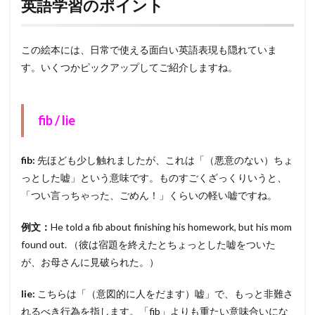
英語学習のポイント
この絵本には、日常で使える面白い英語表現も隠れていま
す。いくつかピックアップしてご紹介しますね。
fib / lie
fib:
先ほども少し触れましたが、これは「（悪意のない）ちょ
っとした嘘」という意味です。ものすごくざっくりいうと、
「つい言っちゃった、ごめん！」くらいの軽い嘘ですね。
例文：
He told a fib about finishing his homework, but his mom
found out. （彼は宿題を終えたとちょっとした嘘をついた
が、お母さんに見破られた。）
lie:
こちらは「（意図的に人をだます）嘘」で、もっと非難さ
れるべき行為を指します。「fib」よりも重たい意味合いにな