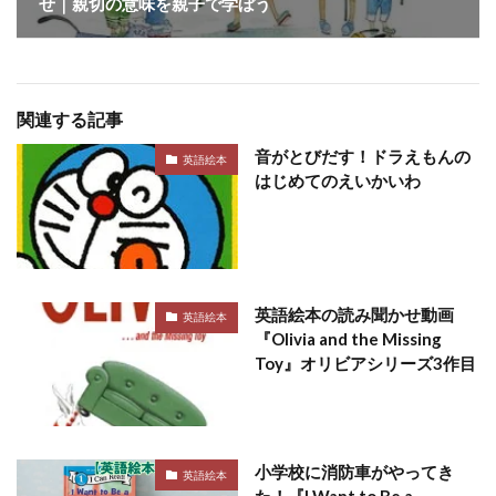
せ｜親切の意味を親子で学ぼう
関連する記事
音がとびだす！ドラえもんの
英語絵本
はじめてのえいかいわ
英語絵本の読み聞かせ動画
英語絵本
『Olivia and the Missing
Toy』オリビアシリーズ3作目
小学校に消防車がやってき
英語絵本