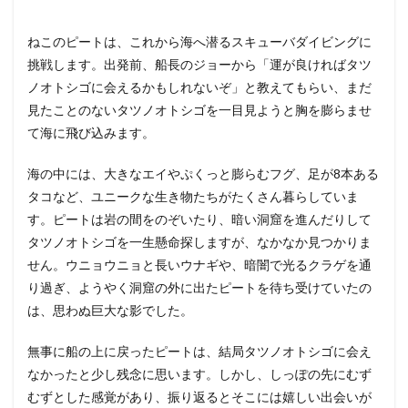
ねこのピートは、これから海へ潜るスキューバダイビングに
挑戦します。出発前、船長のジョーから「運が良ければタツ
ノオトシゴに会えるかもしれないぞ」と教えてもらい、まだ
見たことのないタツノオトシゴを一目見ようと胸を膨らませ
て海に飛び込みます。
海の中には、大きなエイやぷくっと膨らむフグ、足が8本ある
タコなど、ユニークな生き物たちがたくさん暮らしていま
す。ピートは岩の間をのぞいたり、暗い洞窟を進んだりして
タツノオトシゴを一生懸命探しますが、なかなか見つかりま
せん。ウニョウニョと長いウナギや、暗闇で光るクラゲを通
り過ぎ、ようやく洞窟の外に出たピートを待ち受けていたの
は、思わぬ巨大な影でした。
無事に船の上に戻ったピートは、結局タツノオトシゴに会え
なかったと少し残念に思います。しかし、しっぽの先にむず
むずとした感覚があり、振り返るとそこには嬉しい出会いが