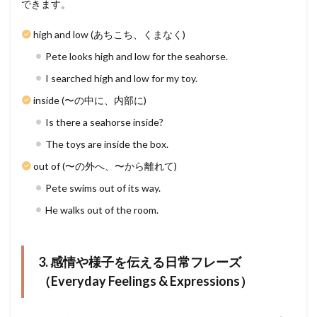
できます。
high and low (あちこち、くまなく)
Pete looks high and low for the seahorse.
I searched high and low for my toy.
inside (〜の中に、内部に)
Is there a seahorse inside?
The toys are inside the box.
out of (〜の外へ、〜から離れて)
Pete swims out of its way.
He walks out of the room.
3. 感情や様子を伝える日常フレーズ
（Everyday Feelings & Expressions）