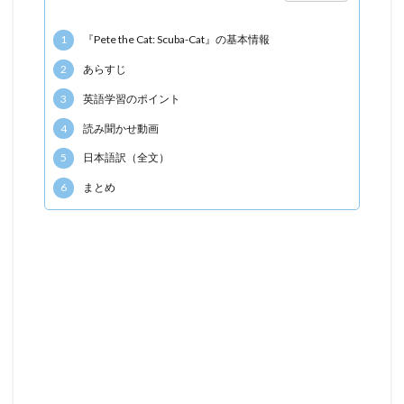
1
『Pete the Cat: Scuba-Cat』の基本情報
2
あらすじ
3
英語学習のポイント
4
読み聞かせ動画
5
日本語訳（全文）
6
まとめ