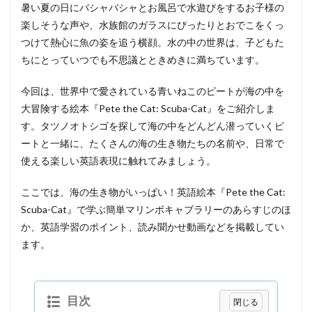
暑い夏の日にバシャバシャとお風呂で水遊びをするお子様の
楽しそうな声や、水族館のガラスにぴったりとおでこをくっ
つけて熱心に魚の姿を追う横顔。水の中の世界は、子どもた
ちにとっていつでも不思議とときめきに満ちています。
今回は、世界中で愛されている青いねこのピートが海の中を
大冒険する絵本『Pete the Cat: Scuba-Cat』をご紹介しま
す。タツノオトシゴを探して海の中をどんどん潜っていくピ
ートと一緒に、たくさんの海の生き物たちの名前や、日常で
使える楽しい英語表現に触れてみましょう。
ここでは、海の生き物がいっぱい！英語絵本『Pete the Cat:
Scuba-Cat』で学ぶ簡単マリンボキャブラリーのあらすじのほ
か、英語学習のポイント、読み聞かせ動画などを掲載してい
ます。
目次