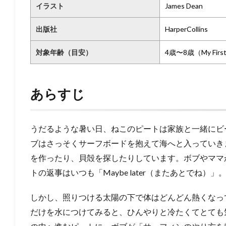
イラスト
James Dean
出版社
HarperCollins
対象年齢（目安）
4歳〜8歳（My First 
あらすじ
うだるような暑い日、ねこのピートは家族と一緒にビ
ブはさっそくサーフボードを抱えて海へと入っていき
を作ったり、貝殻を探したりしています。ボブやママ
トの返事はいつも「Maybe later（またあとでね
しかし、照りつける太陽の下で体はどんどん熱くなっ
だけを水につけてみると、ひんやりと冷たくてとても