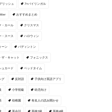
ングリッシュ
7+バイリンガル
itter
おすすめまとめ
ク・カール
クリスマス
ー・スース
ハロウィン
ィーン
パディントン
・ザ・キャット
フォニックス
シュカード
ベッドタイム
ング
反対語
子供向け英語アプリ
級
小学初級
幼児向け
語
幼稚園
有名人の読み聞かせ
験
英会話
英検3級
英検4級