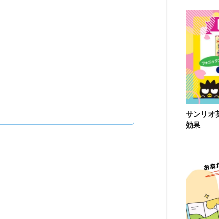
サンリオ
効果