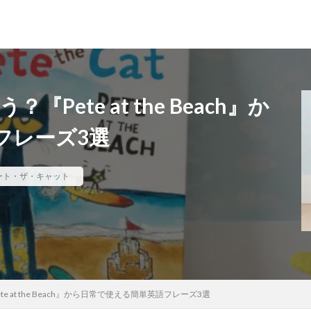
？『Pete at the Beach』か
フレーズ3選
ート・ザ・キャット
ete at the Beach』から日常で使える簡単英語フレーズ3選