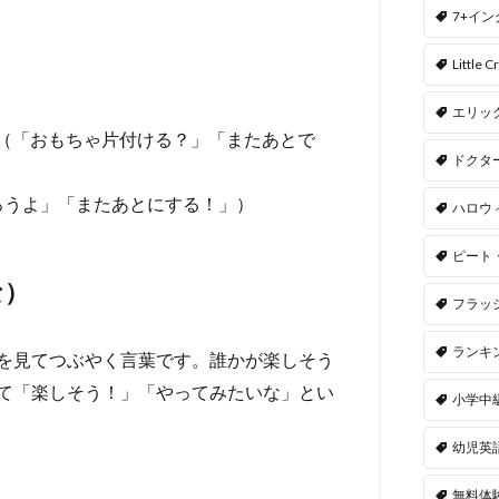
7+イ
Little Cr
エリッ
Maybe later.”（「おもちゃ片付ける？」「またあとで
ドクタ
”（「お風呂に入ろうよ」「またあとにする！」）
ハロウ
ピート
だな）
フラッ
ランキ
を見てつぶやく言葉です。誰かが楽しそう
て「楽しそう！」「やってみたいな」とい
小学中
幼児英
無料体