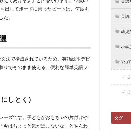
教えてあげるよ」と声をかけます。今度の
英語
。勇気を出してボードに乗ったピートは、何度も
英語
した。
幼児
選
小学
シンプルな文法で構成されているため、英語絵本デビ
You
取りでそのまま使える、便利な簡単英語フ
英
英
 あとにしとく）
レーズです。子どもがおもちゃの片付けや
タグ
「今はちょっと気が進まないな」とやんわ