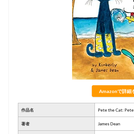
Amazonで詳
作品名
Pete the Cat: Pete
著者
James Dean