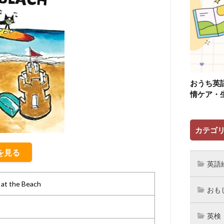
おうち英
情ケア・
カテゴ
細を見る
英語
 at the Beach
おも
英検