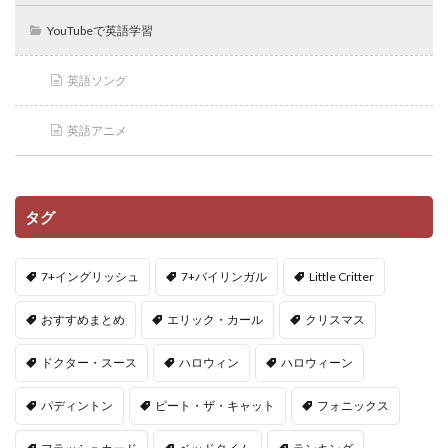
YouTubeで英語学習
英語ソング
英語アニメ
タグ
7+イングリッシュ
7+バイリンガル
Little Critter
おすすめまとめ
エリック・カール
クリスマス
ドクター・スース
ハロウィン
ハロウィーン
パディントン
ピート・ザ・キャット
フォニックス