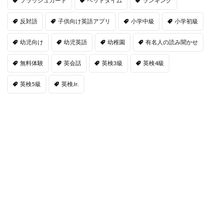
フラッシュカード
ベッドタイム
ランキング
反対語
子供向け英語アプリ
小学中級
小学初級
幼児向け
幼児英語
幼稚園
有名人の読み聞かせ
無料体験
英会話
英検3級
英検4級
英検5級
英検Jr.