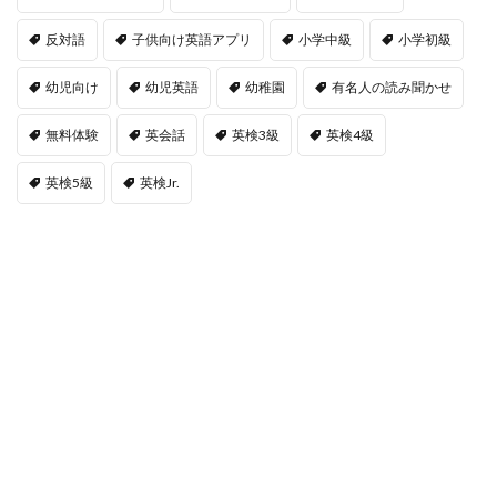
反対語
子供向け英語アプリ
小学中級
小学初級
幼児向け
幼児英語
幼稚園
有名人の読み聞かせ
無料体験
英会話
英検3級
英検4級
英検5級
英検Jr.