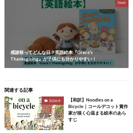
Next
感謝祭ってどんな日？英語絵本『Grace’s
Thanksgiving』が子供にも分かりやすい！
関連する記事
【和訳】Noodles on a
英語絵本
Bicycle｜コールデコット賞作
家が描く心温まる絵本のあら
すじ