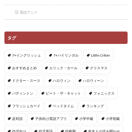
英語アニメ
タグ
7+イングリッシュ
7+バイリンガル
Little Critter
おすすめまとめ
エリック・カール
クリスマス
ドクター・スース
ハロウィン
ハロウィーン
パディントン
ピート・ザ・キャット
フォニックス
フラッシュカード
ベッドタイム
ランキング
反対語
子供向け英語アプリ
小学中級
小学初級
幼児向け
幼児英語
幼稚園
有名人の読み聞かせ