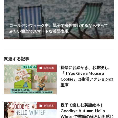
ゴールデンウィーク中、親子で海外旅行するなら使って
みたい簡単でスマートな英語表現
関連する記事
掃除にお絵かき、お昼寝も。
英語絵本
『If You Give a Mouse a
Cookie』は生活アクションの
宝庫
親子で楽しむ英語絵本 |
英語絵本
Goodbye Autumn, Hello
Winterで季節の移ろいを感じ