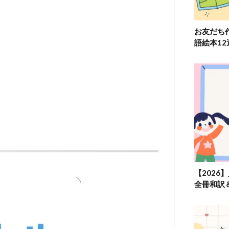
お友だち
語絵本1
【2026
全冊和訳