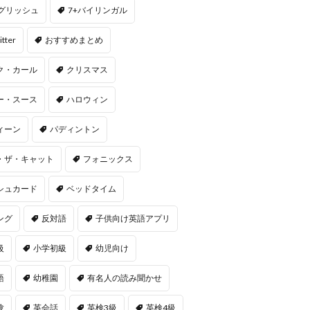
ングリッシュ
7+バイリンガル
itter
おすすめまとめ
ク・カール
クリスマス
ー・スース
ハロウィン
ィーン
パディントン
・ザ・キャット
フォニックス
シュカード
ベッドタイム
ング
反対語
子供向け英語アプリ
級
小学初級
幼児向け
語
幼稚園
有名人の読み聞かせ
験
英会話
英検3級
英検4級