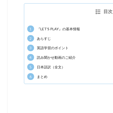
目次
1
『LET’S PLAY』の基本情報
2
あらすじ
3
英語学習のポイント
4
読み聞かせ動画のご紹介
5
日本語訳（全文）
6
まとめ