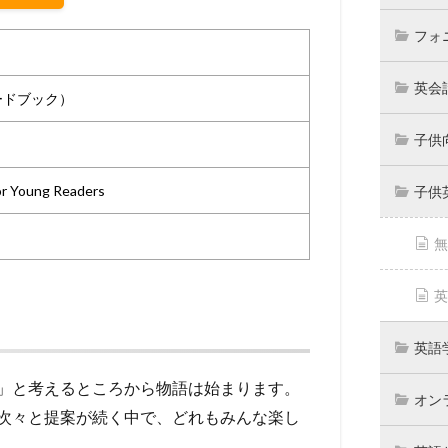
フォ
英会
ードブック）
子供
r Young Readers
子供
無
英
英語
」と考えるところから物語は始まります。
オン
次々と提案が続く中で、どれもみんな楽し