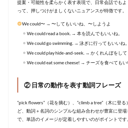
提案・可能性を柔らかく表す表現で、日常会話でもよく使い
って、押しつけがましくないニュアンスが特徴です。
We could〜 → 〜してもいいね、〜しようよ
We could read a book. → 本を読んでもいいね。
We could go swimming. → 泳ぎに行ってもいいね
We could play hide-and-seek. → かくれんぼ
We could eat some cheese! → チーズを食べて
② 日常の動作を表す動詞フレーズ
“pick flowers”（花を摘む）、”climb a tree”（木に
ど、動詞＋名詞のシンプルな組み合わせが豊富に登場
で、単語のイメージが定着しやすいのがポイントです