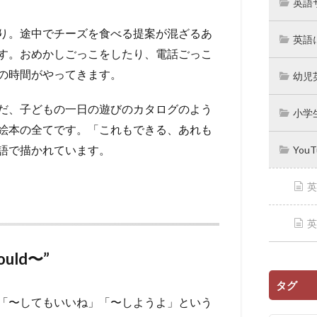
英語
り。途中でチーズを食べる提案が混ざるあ
英語
す。おめかしごっこをしたり、電話ごっこ
の時間がやってきます。
幼児
だ、子どもの一日の遊びのカタログのよう
小学
絵本の全てです。「これもできる、あれも
語で描かれています。
You
英
英
uld〜”
タグ
” は「〜してもいいね」「〜しようよ」という