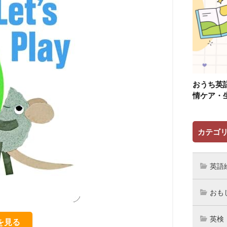
おうち英
情ケア・
カテゴ
英語
おも
英検
細を見る