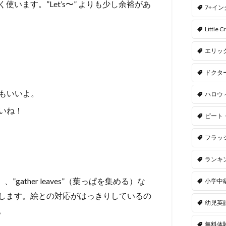
ます。”Let’s〜” よりも少し余裕があ
7+イ
Little Cr
エリッ
ドクタ
。
をしてもいいよ。
ハロウ
もいいね！
ピート
フラッ
ランキ
登る）、”gather leaves”（葉っぱを集める）な
小学中
します。絵との対応がはっきりしているの
幼児英
。
無料体