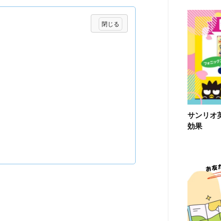
サンリオ
効果