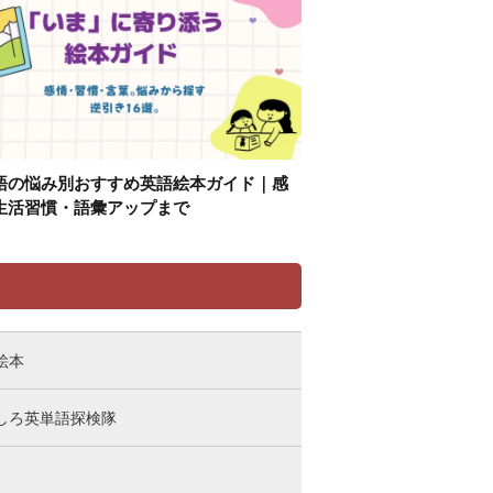
語の悩み別おすすめ英語絵本ガイド｜感
生活習慣・語彙アップまで
リ
絵本
しろ英単語探検隊