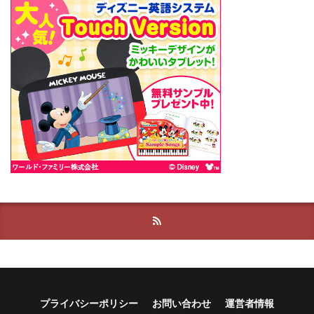
プライバシーポリシー
お問い合わせ
運営者情報