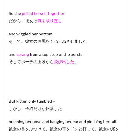
So she
pulled herself together
だから、彼女は
気を取り直し
、
and wiggled her bottom
そして、彼女のお尻をくねくねさせました
and
sprang
from a top step of the porch.
そしてポーチの上段から
飛び出した
。
But kitten only tumbled –
しかし、子猫だけが転落した
bumping her nose and banging her ear and pinching her tail.
彼女の鼻をぶつけて、彼女の耳をドンと打って、彼女の尾を