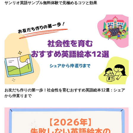
サンリオ英語サンプル無料体験で見極めるコツと効果
お友だち作りの第一歩！社会性を育むおすすめ英語絵本12選：シェア
から仲直りまで