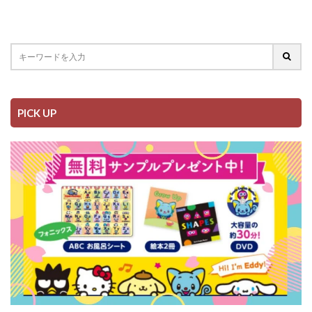
PICK UP