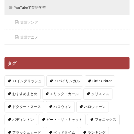
YouTubeで英語学習
英語ソング
英語アニメ
タグ
7+イングリッシュ
7+バイリンガル
Little Critter
おすすめまとめ
エリック・カール
クリスマス
ドクター・スース
ハロウィン
ハロウィーン
パディントン
ピート・ザ・キャット
フォニックス
フラッシュカード
ベッドタイム
ランキング