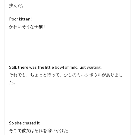
挟んだ。
Poor kitten!
かわいそうな子猫！
Still, there was the little bowl of milk, just waiting.
それでも、ちょっと待って、少しのミルクボウルがありまし
た。
So she chased it –
そこで彼女はそれを追いかけた