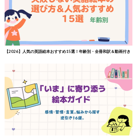
【2026】人気の英語絵本おすすめ15選！年齢別・全冊和訳＆動画付き