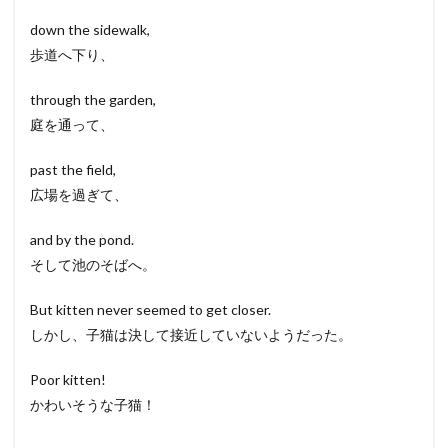
down the sidewalk,
歩道へ下り、
through the garden,
庭を通って、
past the field,
広場を過ぎて、
and by the pond.
そして池のそばへ。
But kitten never seemed to get closer.
しかし、子猫は決して接近していないようだった。
Poor kitten!
かわいそうな子猫！