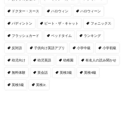
ドクター・スース
ハロウィン
ハロウィーン
パディントン
ピート・ザ・キャット
フォニックス
フラッシュカード
ベッドタイム
ランキング
反対語
子供向け英語アプリ
小学中級
小学初級
幼児向け
幼児英語
幼稚園
有名人の読み聞かせ
無料体験
英会話
英検3級
英検4級
英検5級
英検Jr.