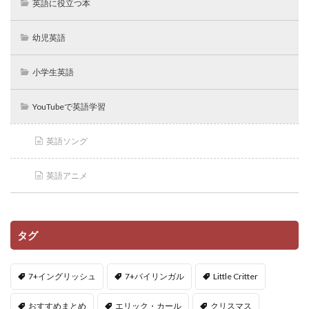
英語に役立つ本
幼児英語
小学生英語
YouTubeで英語学習
英語ソング
英語アニメ
タグ
7+イングリッシュ
7+バイリンガル
Little Critter
おすすめまとめ
エリック・カール
クリスマス