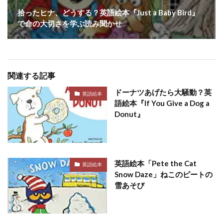
拾ったヒナ、どうする？英語絵本『Just a Baby Bird』
で命の大切さを学ぶ読み聞かせ
関連する記事
ドーナツあげたら大騒動？英
英語絵本
語絵本『If You Give a Dog a
Donut』
英語絵本「Pete the Cat
英語絵本
Snow Daze」ねこのピートの
雪あそび