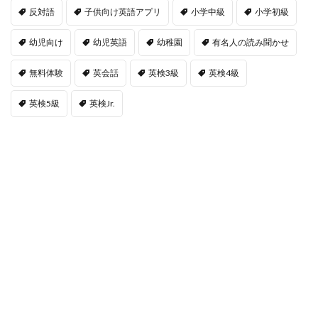
反対語
子供向け英語アプリ
小学中級
小学初級
幼児向け
幼児英語
幼稚園
有名人の読み聞かせ
無料体験
英会話
英検3級
英検4級
英検5級
英検Jr.