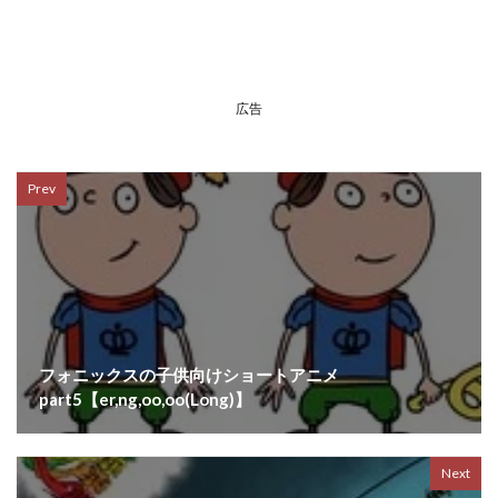
広告
Prev
フォニックスの子供向けショートアニメ
part5【er,ng,oo,oo(Long)】
Next