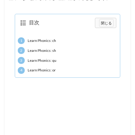
目次
1
Learn Phonics: ch
2
Learn Phonics: sh
3
Learn Phonics: qu
4
Learn Phonics: or