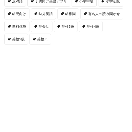
反対語
子供向け英語アプリ
小学中級
小学初級
幼児向け
幼児英語
幼稚園
有名人の読み聞かせ
無料体験
英会話
英検3級
英検4級
英検5級
英検Jr.