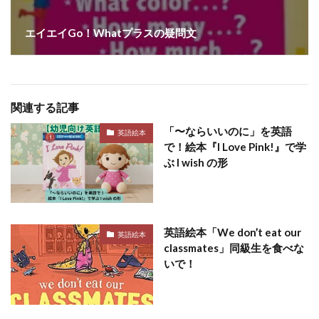
エイエイGo！Whatプラスの疑問文
関連する記事
「〜ならいいのに」を英語
英語絵本
で！絵本『I Love Pink!』で学
ぶ I wish の形
英語絵本「We don’t eat our
英語絵本
classmates」同級生を食べな
いで！