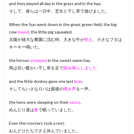
and they played all day in the grass and in the hay.
そして、彼らは一日中、芝生と干し草で遊びました。
When the Sun went down in the great green field, the big
cow
lowed
, the little pig squealed.
太陽が雄大な農園に沈む時、大きな牛が
吠え
、小さなブタは
キーキー鳴いた。
the horses
stomped
in the sweet warm hay,
馬は甘い暖かい干し草を足で
踏み鳴らしました
and the little donkey gave one last
bray
.
そしてちいさなロバは最後の
鳴き声
を一声。
the hens were sleeping on their
nests
.
めんどり達は
巣
で眠っていました。
Even the roosters took a rest.
おんどりたちでさえ休んでいました。