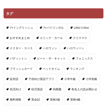
タグ
7+イングリッシュ
7+バイリンガル
Little Critter
おすすめまとめ
エリック・カール
クリスマス
ドクター・スース
ハロウィン
ハロウィーン
パディントン
ピート・ザ・キャット
フォニックス
フラッシュカード
ベッドタイム
ランキング
反対語
子供向け英語アプリ
小学中級
小学初級
幼児向け
幼児英語
幼稚園
有名人の読み聞かせ
無料体験
英会話
英検3級
英検4級