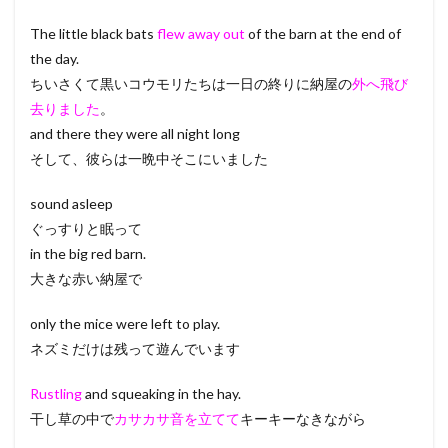
The little black bats
flew away out
of the barn at the end of
the day.
ちいさくて黒いコウモリたちは一日の終りに納屋の
外へ飛び
去りました
。
and there they were all night long
そして、彼らは一晩中そこにいました
sound asleep
ぐっすりと眠って
in the big red barn.
大きな赤い納屋で
only the mice were left to play.
ネズミだけは残って遊んでいます
Rustling
and squeaking in the hay.
干し草の中で
カサカサ音を立てて
キーキーなきながら